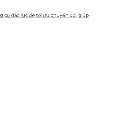
g cụ đắc lực để tối ưu chuyển đổi, giúp
h giá được mức độ chuyên nghiệp của doanh
g tìm kiếm được website và các kênh truyền
u được.