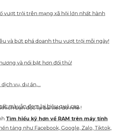
vượt trội trên mạng xã hội lớn nhất hành
u và bứt phá doanh thu vượt trội mỗi ngày!
hương và nổi bật hơn đối thủ!
 dịch vụ, dự án,…
hất mà vẫn đem lại hiệu quả cao.
hích bạn đọc lại bài viết đó nhé !
ình
Tìm hiểu kỹ hơn về RAM trên máy tính
nền tảng như Facebook, Google, Zalo, Tiktok,