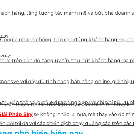
ách hàng, tăng tương tác mạnh mẽ và bứt phá doanh số 
 nay
 Google nhanh chóng, tiếp cận đúng khách hàng mục tiê
CPU-Z:
hức trên bản đồ, tăng uy tín, thu hút khách hàng địa p
onsive với đầy đủ tính năng bán hàng online, giới thiệu
truyền thông, profile doanh nghiệp với chi phí tối ưu n
AM trên máy tính rồi, nếu bạn chưa đọc thì mình khuyến k
iải Pháp Sky
sẽ không nhắc lại nữa, mà thay vào đó m
 đổi tối đa với các chiến dịch chạy quảng cáo trên các 
ùng phổ biến hiện nay