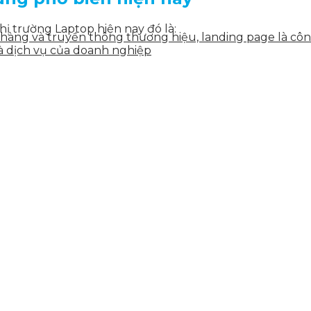
hị trường Laptop hiện nay đó là:
n hàng và truyền thông thương hiệu, landing page là côn
à dịch vụ của doanh nghiệp
tent theo từng giai đoạn, để khách hàng và đối tác đán
 RAM DDR3L
ết hợp với nội dung chuyên sâu giúp khách hàng dễ dàn
hiện.
dụng chíp Intel Core i thế hệ thứ 4
ng từ 1.25 – 1.35V)
m giống nhau nhưng không thể sử dụng thay thế cho nha