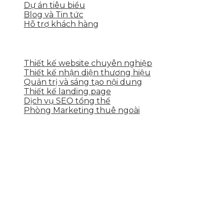
Dự án tiêu biểu
Blog và Tin tức
Hỗ trợ khách hàng
DỊCH VỤ CỦA SKYTECH
Thiết kế website chuyên nghiệp
Thiết kế nhận diện thương hiệu
Quản trị và sáng tạo nội dung
Thiết kế landing page
Dịch vụ SEO tổng thể
Phòng Marketing thuê ngoài
THÔNG TIN LIÊN HỆ
Tầng 2, 113 Yên Thế, Hoà An, Cẩm Lệ, Đà Nẵng
0937.374.844