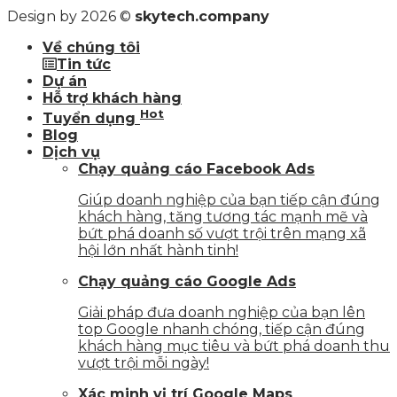
Design by 2026 ©
skytech.company
Về chúng tôi
Tin tức
Dự án
Hỗ trợ khách hàng
Hot
Tuyển dụng
Blog
Dịch vụ
Chạy quảng cáo Facebook Ads
Giúp doanh nghiệp của bạn tiếp cận đúng
khách hàng, tăng tương tác mạnh mẽ và
bứt phá doanh số vượt trội trên mạng xã
hội lớn nhất hành tinh!
Chạy quảng cáo Google Ads
Giải pháp đưa doanh nghiệp của bạn lên
top Google nhanh chóng, tiếp cận đúng
khách hàng mục tiêu và bứt phá doanh thu
vượt trội mỗi ngày!
Xác minh vị trí Google Maps