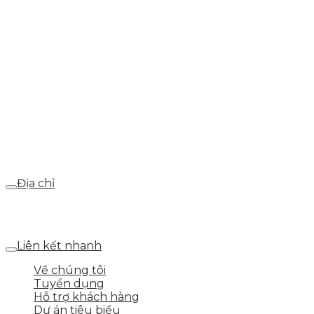
info@skytech.company
Hotline
0986.413.xxx - 0937.374.844
Email
webdemo@gmail.com
Địa chỉ
Số 25 DV1 – Nguyễn Khắc Hạnh – KĐT Mỗ Lao – Q.Hà
Đông – TP.Hà Nội
Liên kết nhanh
Về chúng tôi
Tuyển dụng
Hỗ trợ khách hàng
Dự án tiêu biểu