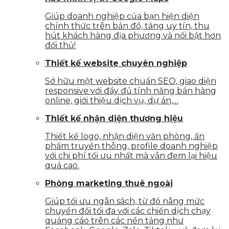
Giúp doanh nghiệp của bạn hiện diện
chính thức trên bản đồ, tăng uy tín, thu
hút khách hàng địa phương và nổi bật hơn
đối thủ!
Thiết kế website chuyên nghiệp
Sở hữu một website chuẩn SEO, giao diện
responsive với đầy đủ tính năng bán hàng
online, giới thiệu dịch vụ, dự án,…
Thiết kế nhận diện thương hiệu
Thiết kế logo, nhận diện văn phòng, ấn
phẩm truyền thông, profile doanh nghiệp
với chi phí tối ưu nhất mà vẫn đem lại hiệu
quả cao.
Phòng marketing thuê ngoài
Giúp tối ưu ngân sách, từ đó nâng mức
chuyển đổi tối đa với các chiến dịch chạy
quảng cáo trên các nền tảng như