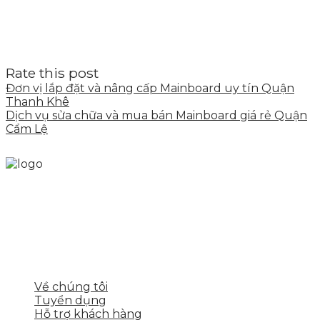
Rate this post
Đơn vị lắp đặt và nâng cấp Mainboard uy tín Quận
Thanh Khê
Dịch vụ sửa chữa và mua bán Mainboard giá rẻ Quận
Cẩm Lệ
Skytech cung cấp giải pháp Digital Marketing tổng
thể, toàn diện giúp doanh nghiệp xây dựng một
thương hiệu mạnh và bán hàng hiệu quả trên các
nền tảng số cho nhiều lĩnh vực kinh doanh
LIÊN KẾT NHANH
Về chúng tôi
Tuyển dụng
Hỗ trợ khách hàng