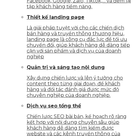
Facebook, Google, Zalo, Tiktok,… và đem lại
tập khách hàng tiềm năng.
Thiết kế landing page
Là giải pháp tuyệt vời cho các chiến dịch
bán hàng và truyền thông thương hiệu,
landing page là công cụ đắc lực để tối ưu
chuyển đổi, giúp khách hàng dễ dàng tiếp
cận với sản phẩm và dịch vụ của doanh
nghiệp
Quản trị và sáng tạo nội dung
Xây dựng chiến lược và lên ý tưởng cho
content theo từng giai đoạn, để khách
hàng và đối tác đánh giá được mức độ
chuyên nghiệp của doanh nghiệp.
Dịch vụ seo tổng thể
Chiến lược SEO bài bản, kế hoạch rõ ràng
kết hợp với nội dung chuyên sâu giúp
khách hàng dễ dàng tìm kiếm được
website và các kênh truyền thông của