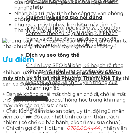
cận với sản phẩm và dịch vụ của doanh
của nhân viên hoặc yêu cầu của quý khách
nghiệp
hàng.
Nhận bảo trì máy tính cho công ty, văn phòng,
Quản trị và sáng tạo nội dung
phòng NET – GAME.
Thu mua máy tính và linh kiện máy tính cũ.
Xây dựng chiến lược và lên ý tưởng cho
Thanh lý máy tính văn phòng, phòng game…
content theo từng giai đoạn, để khách
hàng và đối tác đánh giá được mức độ
chuyên nghiệp của doanh nghiệp.
Dịch vụ seo tổng thể
Ưu điểm
Chiến lược SEO bài bản, kế hoạch rõ ràng
kết hợp với nội dung chuyên sâu giúp
Khi bạn lựa chọn
Trung tâm nâng cấp và bảo trì
khách hàng dễ dàng tìm kiếm được
máy tính uy tín tại nhà Phường Thanh Khê Tây
thì
website và các kênh truyền thông của
bạn có được những lợi thế sau.
doanh nghiệp.
+ Bạn sẽ không phải mất thời gian chở đi, chở lại mất
Liên hệ tư vấn
thời gian và tránh được sự hỏng hóc trong khi mang
máy đến các cơ sở sữa chữa.
+ Chất lượng đảm bảo an toàn, uy tín, đội ngũ nhân
viên có trình độ cao, nhiệt tình có tinh thần trách
nhiệm ( có chế độ bảo hành, bảo trì sau sữa chữa ).
+ Chỉ cần gọi điện HotLine :
0708.08.4444
, nhân viên