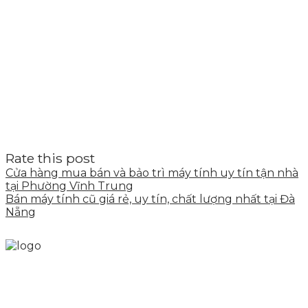
Rate this post
Cửa hàng mua bán và bảo trì máy tính uy tín tận nhà
tại Phường Vĩnh Trung
Bán máy tính cũ giá rẻ, uy tín, chất lượng nhất tại Đà
Nẵng
Skytech cung cấp giải pháp Digital Marketing tổng
thể, toàn diện giúp doanh nghiệp xây dựng một
thương hiệu mạnh và bán hàng hiệu quả trên các