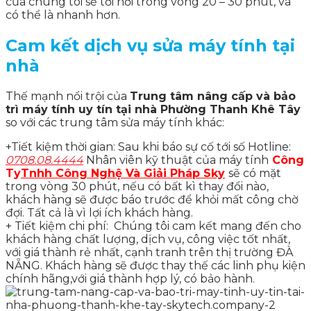
của chúng tôi sẽ tới nơi trong vòng 20 – 30 phút, và
có thể là nhanh hơn.
Cam kết dịch vụ sửa máy tính tại
nhà
Thế mạnh nổi trội của
Trung tâm nâng cấp và bảo
trì máy tính uy tín tại nhà Phường Thanh Khê Tây
so với các trung tâm sửa máy tính khác:
+Tiết kiệm thời gian: Sau khi báo sự cố tới số Hotline:
0708.08.4444
Nhân viên kỹ thuật của máy tính
Công
Ty
Tnhh Công Nghệ Và Giải Pháp Sky
sẽ có mặt
trong vòng 30 phút, nếu có bất kì thay đổi nào,
khách hàng sẽ được báo trước để khỏi mất công chờ
đợi. Tất cả là vì lợi ích khách hàng.
+ Tiết kiệm chi phí: Chúng tôi cam kết mang đến cho
khách hàng chất lượng, dịch vụ, công việc tốt nhất,
với giá thành rẻ nhất, cạnh tranh trên thị trường ĐÀ
NẴNG. Khách hàng sẽ được thay thế các linh phụ kiện
chính hãng,với giá thành hợp lý, có bảo hành.