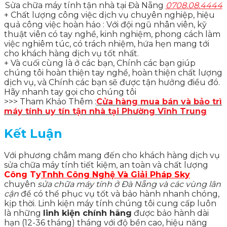
Sửa chữa máy tính tận nhà tại Đà Nẵng
0708.08.4444
+ Chất lượng công việc dịch vụ chuyên nghiệp, hiệu
quả công việc hoàn hảo : Với đội ngũ nhân viên, kỹ
thuật viên có tay nghề, kinh nghiệm, phong cách làm
việc nghiêm túc, có trách nhiệm, hứa hẹn mang tới
cho khách hàng dịch vụ tốt nhất.
+ Và cuối cùng là ở các bạn, Chính các bạn giúp
chúng tôi hoàn thiện tay nghề, hoàn thiện chất lượng
dịch vụ, và Chính các bạn sẽ được tận hưởng điều đó.
Hãy nhanh tay gọi cho chúng tôi
>>> Tham Khảo Thêm :
Cửa hàng mua bán và bảo trì
máy tính uy tín tận nhà tại Phường Vĩnh Trung
Kết Luận
Với phương châm mang đến cho khách hàng dịch vụ
sửa chữa máy tính tiết kiệm, an toàn và chất lượng
Công Ty
Tnhh Công Nghệ Và Giải Pháp Sky
chuyên
sửa chữa máy tính ở Đà Nẵng và các vùng lân
cận
để có thể phục vụ tốt và bảo hành nhanh chóng,
kịp thời. Linh kiện máy tính chúng tôi cung cấp luôn
là những
l
inh kiện chính hãng
được bảo hành dài
hạn (12-36 tháng) tháng với độ bền cao, hiệu năng