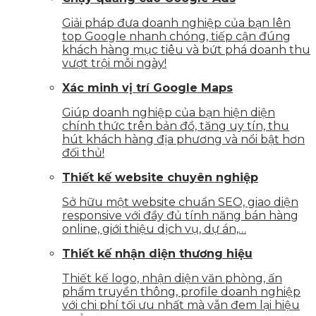
Giải pháp đưa doanh nghiệp của bạn lên
top Google nhanh chóng, tiếp cận đúng
khách hàng mục tiêu và bứt phá doanh thu
vượt trội mỗi ngày!
Xác minh vị trí Google Maps
Giúp doanh nghiệp của bạn hiện diện
chính thức trên bản đồ, tăng uy tín, thu
hút khách hàng địa phương và nổi bật hơn
đối thủ!
Thiết kế website chuyên nghiệp
Sở hữu một website chuẩn SEO, giao diện
responsive với đầy đủ tính năng bán hàng
online, giới thiệu dịch vụ, dự án,…
Thiết kế nhận diện thương hiệu
Thiết kế logo, nhận diện văn phòng, ấn
phẩm truyền thông, profile doanh nghiệp
với chi phí tối ưu nhất mà vẫn đem lại hiệu