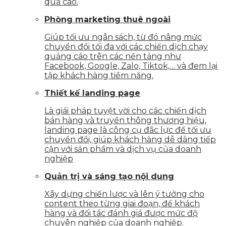
quả cao.
Phòng marketing thuê ngoài
Giúp tối ưu ngân sách, từ đó nâng mức
chuyển đổi tối đa với các chiến dịch chạy
quảng cáo trên các nền tảng như
Facebook, Google, Zalo, Tiktok,… và đem lại
tập khách hàng tiềm năng.
Thiết kế landing page
Là giải pháp tuyệt vời cho các chiến dịch
bán hàng và truyền thông thương hiệu,
landing page là công cụ đắc lực để tối ưu
chuyển đổi, giúp khách hàng dễ dàng tiếp
cận với sản phẩm và dịch vụ của doanh
nghiệp
Quản trị và sáng tạo nội dung
Xây dựng chiến lược và lên ý tưởng cho
content theo từng giai đoạn, để khách
hàng và đối tác đánh giá được mức độ
chuyên nghiệp của doanh nghiệp.