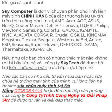
lớn, giá cả cạnh tranh.
Sky Computer
là đơn vị chuyên phân phối linh kiện
máy tính
CHÍNH HÃNG
của các thương hiệu uy tín
trên thị trường như: Intel, AMD, Acer, AOC, ASUS,
BenQ, Cooler Master, Dell, HP, Lenovo, LG,MSI, Philips,
Viewsonic, Samsung, Colorful, GALAX,GIGABYTE,
NVIDIA, ADATA, CORSAIR, Crucial, G.SKILL, KINGMAX,
Kingston, Plextor, Seagate, Western, AcBel, Antec,
FSP, Seasonic, Super Flower, DEEPCOOL, SAMA,
Thermaltake, XIGMATEK…
Nếu như các bạn còn có những thắc mắc nào không
rỏ thì hãy liên hệ với
công ty
SkyTech
để được hổ
trợ
kiến thức và tư vấn
trực tiếp trực tiếp nhé.
Nếu các bạn có nhu cầu tư vấn mua bán hoặc sữa
chữa hệ thống máy tính của mình vui lòng liên hệ
hotline
sửa chữa máy tính tại Đà
Nẵng
0708.08.4444
hoặc đến trực tiếp văn phòng
của công ty
Công Ty
Tnhh Công Nghệ Và Giải Pháp
Sky
để được tư vấn và giải đáp thắc mắc.