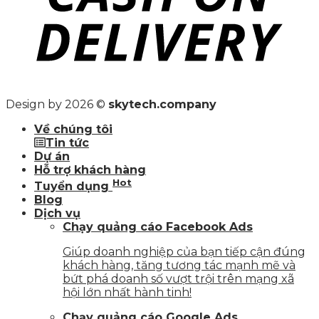
Design by 2026 ©
skytech.company
Về chúng tôi
Tin tức
Dự án
Hỗ trợ khách hàng
Hot
Tuyển dụng
Blog
Dịch vụ
Chạy quảng cáo Facebook Ads
Giúp doanh nghiệp của bạn tiếp cận đúng
khách hàng, tăng tương tác mạnh mẽ và
bứt phá doanh số vượt trội trên mạng xã
hội lớn nhất hành tinh!
Chạy quảng cáo Google Ads