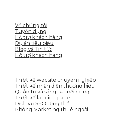
nền tảng số cho nhiều lĩnh vực kinh doanh
LIÊN KẾT NHANH
Về chúng tôi
Tuyển dụng
Hỗ trợ khách hàng
Dự án tiêu biểu
Blog và Tin tức
Hỗ trợ khách hàng
DỊCH VỤ CỦA SKYTECH
Thiết kế website chuyên nghiệp
Thiết kế nhận diện thương hiệu
Quản trị và sáng tạo nội dung
Thiết kế landing page
Dịch vụ SEO tổng thể
Phòng Marketing thuê ngoài
THÔNG TIN LIÊN HỆ