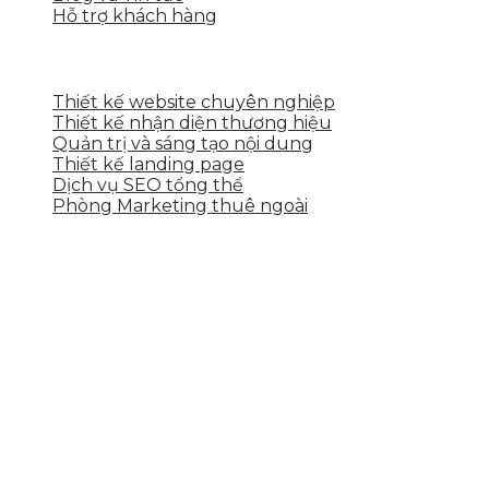
Hỗ trợ khách hàng
DỊCH VỤ CỦA SKYTECH
Thiết kế website chuyên nghiệp
Thiết kế nhận diện thương hiệu
Quản trị và sáng tạo nội dung
Thiết kế landing page
Dịch vụ SEO tổng thể
Phòng Marketing thuê ngoài
THÔNG TIN LIÊN HỆ
Tầng 2, 113 Yên Thế, Hoà An, Cẩm Lệ, Đà Nẵng
0937.374.844
info@skytech.company