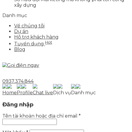
xây dựng
Danh mục
Về chúng tôi
Dự án
Hỗ trợ khách hàng
Hot
Tuyển dụng
Blog
0937.374.844
Home
Profile
Chat live
Dịch vụ
Danh mục
Đăng nhập
Tên tài khoản hoặc địa chỉ email
*