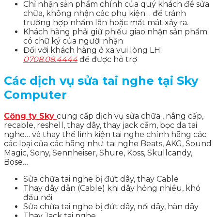
Chỉ nhận sản phẩm chính của quý khách để sửa
chữa, không nhận các phụ kiện… để tránh
trường hợp nhầm lẫn hoặc mất mát xảy ra.
Khách hàng phải giữ phiếu giao nhận sản phẩm
có chữ ký của người nhận
Đối với khách hàng ở xa vui lòng LH:
0708.08.4444
để được hỗ trợ
Các dịch vụ sửa tai nghe tại Sky
Computer
Công ty Sky
cung cấp dịch vụ sửa chữa , nâng cấp,
recable, reshell, thay dây, thay jack cắm, bọc da tai
nghe… và thay thế linh kiện tai nghe chính hãng các
các loại của các hãng như: tai nghe Beats, AKG, Sound
Magic, Sony, Sennheiser, Shure, Koss, Skullcandy,
Bose…
Sửa chữa tai nghe bị đứt dây, thay Cable
Thay dây dẫn (Cable) khi dây hỏng nhiều, khó
đấu nối
Sửa chữa tai nghe bị đứt dây, nối dây, hàn dây
Thay Jack tai nghe