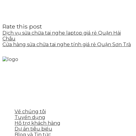
Rate this post
Dịch vụ sửa chữa tai nghe laptop giá rẻ Quận Hải
Châu
Cửa hàng sửa chữa tai nghe tính giá rẻ Quận Sơn Trà
Skytech cung cấp giải pháp Digital Marketing tổng
thể, toàn diện giúp doanh nghiệp xây dựng một
thương hiệu mạnh và bán hàng hiệu quả trên các
nền tảng số cho nhiều lĩnh vực kinh doanh
LIÊN KẾT NHANH
Về chúng tôi
Tuyển dụng
Hỗ trợ khách hàng
Dự án tiêu biểu
Blog và Tin tức