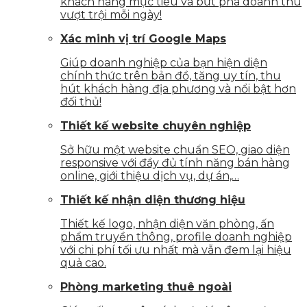
khách hàng mục tiêu và bứt phá doanh thu
vượt trội mỗi ngày!
Xác minh vị trí Google Maps
Giúp doanh nghiệp của bạn hiện diện
chính thức trên bản đồ, tăng uy tín, thu
hút khách hàng địa phương và nổi bật hơn
đối thủ!
Thiết kế website chuyên nghiệp
Sở hữu một website chuẩn SEO, giao diện
responsive với đầy đủ tính năng bán hàng
online, giới thiệu dịch vụ, dự án,…
Thiết kế nhận diện thương hiệu
Thiết kế logo, nhận diện văn phòng, ấn
phẩm truyền thông, profile doanh nghiệp
với chi phí tối ưu nhất mà vẫn đem lại hiệu
quả cao.
Phòng marketing thuê ngoài