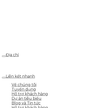
Hotline
0986.413.xxx - 0937.374.844
Email
webdemo@gmail.com
Địa chỉ
Số 25 DV1 – Nguyễn Khắc Hạnh – KĐT Mỗ Lao – Q.Hà
Đông – TP.Hà Nội
Liên kết nhanh
Về chúng tôi
Tuyển dụng
Hỗ trợ khách hàng
Dự án tiêu biểu
Blog và Tin tức
Hỗ trợ khách hàng