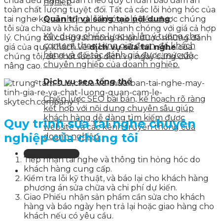
chữa đều được tuân theo quy chuẩn bảo đảm an
nghiệp
toàn chất lượng tuyệt đối. Tất cả các lỗi hỏng hóc của
tai nghe kể cả những lỗi khó xử lý đều được chúng
Quản trị và sáng tạo nội dung
tôi sửa chữa và khắc phục nhanh chóng với giá cả hợp
Xây dựng chiến lược và lên ý tưởng cho
lý. Chúng tôi cũng rất mong nhận được những đánh
content theo từng giai đoạn, để khách
giá của quý khách về
dịch vụ sửa tai nghe
của
hàng và đối tác đánh giá được mức độ
chúng tôi, để chất lượng dịch vụ ngày càng được
chuyên nghiệp của doanh nghiệp.
nâng cao.
Dịch vụ seo tổng thể
Chiến lược SEO bài bản, kế hoạch rõ ràng
kết hợp với nội dung chuyên sâu giúp
khách hàng dễ dàng tìm kiếm được
Quy trình sửa tai nghe chuyên
website và các kênh truyền thông của
nghiệp của chúng tôi
doanh nghiệp.
Liên hệ tư vấn
Tiếp nhận tai nghe và thông tin hỏng hóc do
khách hàng cung cấp.
Kiểm tra lỗi kỹ thuật, và báo lại cho khách hàng
phương án sửa chữa và chi phí dự kiến.
Giao Phiếu nhận sản phẩm cần sửa cho khách
hàng và báo ngày hẹn trả lại hoặc giao hàng cho
khách nếu có yêu cầu.