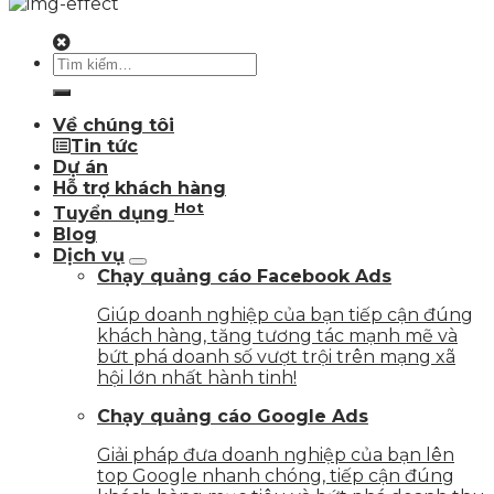
Về chúng tôi
Tin tức
Dự án
Hỗ trợ khách hàng
Hot
Tuyển dụng
Blog
Dịch vụ
Chạy quảng cáo Facebook Ads
Giúp doanh nghiệp của bạn tiếp cận đúng
khách hàng, tăng tương tác mạnh mẽ và
bứt phá doanh số vượt trội trên mạng xã
hội lớn nhất hành tinh!
Chạy quảng cáo Google Ads
Giải pháp đưa doanh nghiệp của bạn lên
top Google nhanh chóng, tiếp cận đúng