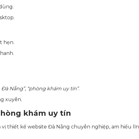
 dùng.
sktop.
t hẹn.
nhanh.
 Đà Nẵng”
,
“phòng khám uy tín”
.
ng xuyên.
 phòng khám uy tín
vị thiết kế website Đà Nẵng chuyên nghiệp, am hiểu lĩnh 