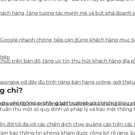
ách hàng, tăng tương tác mạnh mẽ và bứt phá doanh số 
 Google nhanh chóng, tiếp cận đúng khách hàng mục tiê
ghiệp
hức trên bản đồ, tăng uy tín, thu hút khách hàng địa p
n
onsive với đầy đủ tính năng bán hàng online, giới thiệu
g chỉ?
truyền thông, profile doanh nghiệp với chi phí tối ưu n
bsite phòng khám không bắt buộc phải có chứng chỉ cụ 
 tuân thủ một số quy định về pháp lý và bảo mật thông t
 đổi tối đa với các chiến dịch chạy quảng cáo trên các 
đảm bảo thông tin phòng khám được công bố rõ ràng, b