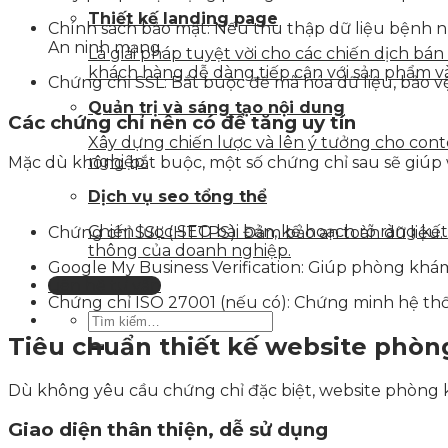
Thiết kế landing page
Chính sách bảo mật: Nếu thu thập dữ liệu bệnh nh
An ninh mạng.
Là giải pháp tuyệt vời cho các chiến dịch bá
khách hàng dễ dàng tiếp cận với sản phẩm v
Chứng chỉ SSL: Bắt buộc để mã hóa dữ liệu, bảo v
Quản trị và sáng tạo nội dung
Các chứng chỉ nên có để tăng uy tín
Xây dựng chiến lược và lên ý tưởng cho con
nghiệp.
Mặc dù không bắt buộc, một số chứng chỉ sau sẽ giú
Dịch vụ seo tổng thể
Chiến lược SEO bài bản, kế hoạch rõ ràng k
Chứng chỉ SSL (HTTPS): Đảm bảo an toàn dữ liệu.
thông của doanh nghiệp.
Google My Business Verification: Giúp phòng khá
Liên hệ tư vấn
Chứng chỉ ISO 27001 (nếu có): Chứng minh hệ thố
Tiêu chuẩn thiết kế website phò
Dù không yêu cầu chứng chỉ đặc biệt, website phòng 
Giao diện thân thiện, dễ sử dụng