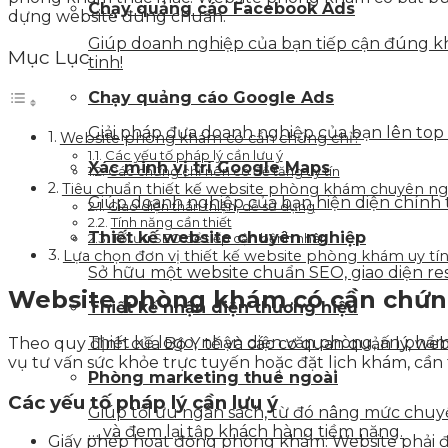
Chạy quảng cáo Facebook Ads
dựng website đúng chuẩn.
Giúp doanh nghiệp của bạn tiếp cận đúng kh
Mục Lục
tinh!
Chạy quảng cáo Google Ads
Giải pháp đưa doanh nghiệp của bạn lên top
Website phòng khám có cần chứng chỉ?
Các yếu tố pháp lý cần lưu ý
Xác minh vị trí Google Maps
Các chứng chỉ nên có để tăng uy tín
Tiêu chuẩn thiết kế website phòng khám chuyên n
Giúp doanh nghiệp của bạn hiện diện chính t
Giao diện thân thiện, dễ sử dụng
Tính năng cần thiết
Thiết kế website chuyên nghiệp
Tối ưu SEO để tiếp cận bệnh nhân
Lựa chọn đơn vị thiết kế website phòng khám uy tí
Sở hữu một website chuẩn SEO, giao diện resp
Website phòng khám có cần chứn
Thiết kế nhận diện thương hiệu
Thiết kế logo, nhận diện văn phòng, ấn phẩm 
Theo quy định của Bộ Y tế và các cơ quan quản lý, we
vụ tư vấn sức khỏe trực tuyến hoặc đặt lịch khám, cần
Phòng marketing thuê ngoài
Các yếu tố pháp lý cần lưu ý
Giúp tối ưu ngân sách, từ đó nâng mức chuyển
… và đem lại tập khách hàng tiềm năng.
Giấy phép hoạt động phòng khám: Website phải 