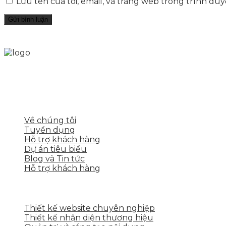
Lưu tên của tôi, email, và trang web trong trình duyệ
Skytech cung cấp giải pháp Digital Marketing tổng t
tảng số cho nhiều lĩnh vực kinh doanh
LIÊN KẾT NHANH
Về chúng tôi
Tuyển dụng
Hỗ trợ khách hàng
Dự án tiêu biểu
Blog và Tin tức
Hỗ trợ khách hàng
DỊCH VỤ CỦA SKYTECH
Thiết kế website chuyên nghiệp
Thiết kế nhận diện thương hiệu