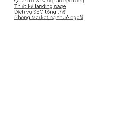
Quản trị và sáng tạo nội dung
Thiết kế landing page
Dịch vụ SEO tổng thể
Phòng Marketing thuê ngoài
THÔNG TIN LIÊN HỆ
Tầng 2, 113 Yên Thế, Hoà An, Cẩm Lệ, Đà Nẵng
0937.374.844
info@skytech.company
Hotline
0986.413.xxx - 0937.374.844