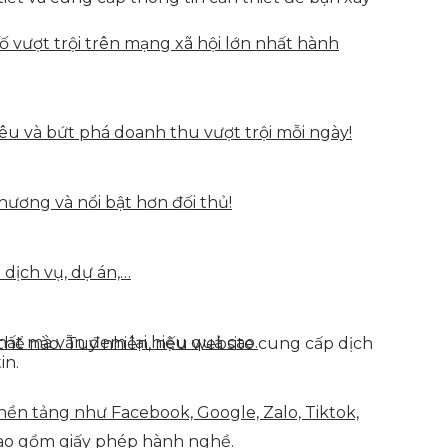
vượt trội trên mạng xã hội lớn nhất hành
u và bứt phá doanh thu vượt trội mỗi ngày!
hương và nổi bật hơn đối thủ!
 dịch vụ, dự án,…
hất mà vẫn đem lại hiệu quả cao.
thể nào. Tuy nhiên, nếu website cung cấp dịch
in.
nền tảng như Facebook, Google, Zalo, Tiktok,
ao gồm giấy phép hành nghề.