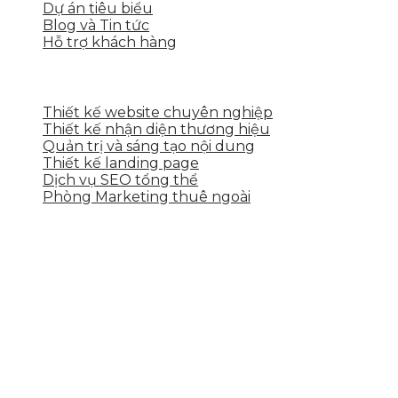
Dự án tiêu biểu
Blog và Tin tức
Hỗ trợ khách hàng
DỊCH VỤ CỦA SKYTECH
Thiết kế website chuyên nghiệp
Thiết kế nhận diện thương hiệu
Quản trị và sáng tạo nội dung
Thiết kế landing page
Dịch vụ SEO tổng thể
Phòng Marketing thuê ngoài
THÔNG TIN LIÊN HỆ
Tầng 2, 113 Yên Thế, Hoà An, Cẩm Lệ, Đà Nẵng
0937.374.844