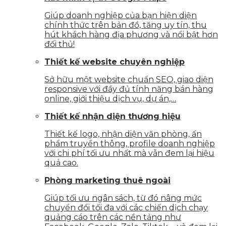
Giúp doanh nghiệp của bạn hiện diện
chính thức trên bản đồ, tăng uy tín, thu
hút khách hàng địa phương và nổi bật hơn
đối thủ!
Thiết kế website chuyên nghiệp
Sở hữu một website chuẩn SEO, giao diện
responsive với đầy đủ tính năng bán hàng
online, giới thiệu dịch vụ, dự án,…
Thiết kế nhận diện thương hiệu
Thiết kế logo, nhận diện văn phòng, ấn
phẩm truyền thông, profile doanh nghiệp
với chi phí tối ưu nhất mà vẫn đem lại hiệu
quả cao.
Phòng marketing thuê ngoài
Giúp tối ưu ngân sách, từ đó nâng mức
chuyển đổi tối đa với các chiến dịch chạy
quảng cáo trên các nền tảng như