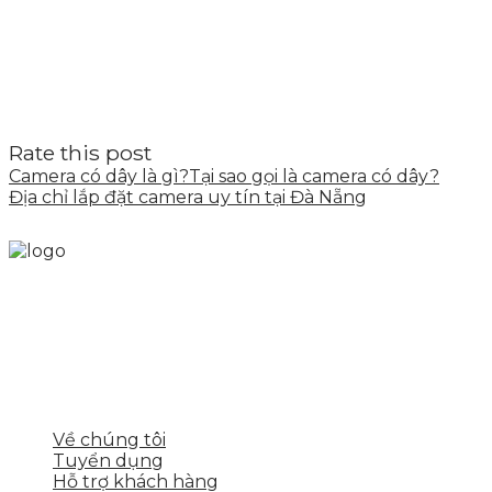
Rate this post
Camera có dây là gì?Tại sao gọi là camera có dây?
Địa chỉ lắp đặt camera uy tín tại Đà Nẵng
Skytech cung cấp giải pháp Digital Marketing tổng
thể, toàn diện giúp doanh nghiệp xây dựng một
thương hiệu mạnh và bán hàng hiệu quả trên các
nền tảng số cho nhiều lĩnh vực kinh doanh
LIÊN KẾT NHANH
Về chúng tôi
Tuyển dụng
Hỗ trợ khách hàng