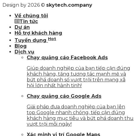
Design by 2026 ©
skytech.company
Về chúng tôi
Tin tức
Dự án
Hỗ trợ khách hàng
Hot
Tuyển dụng
Blog
Dịch vụ
Chạy quảng cáo Facebook Ads
Giúp doanh nghiệp của bạn tiếp cận đúng
khách hàng, tăng tương tác mạnh mẽ và
bứt phá doanh số vượt trội trên mạng xã
hội lớn nhất hành tinh!
Chạy quảng cáo Google Ads
Giải pháp đưa doanh nghiệp của bạn lên
top Google nhanh chóng, tiếp cận đúng
khách hàng mục tiêu và bứt phá doanh thu
vượt trội mỗi ngày!
Xác minh vị trí Google Maps