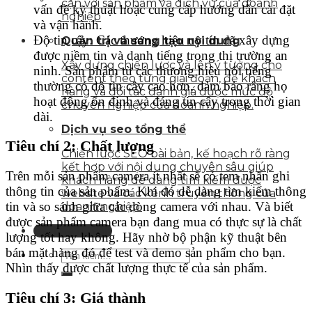
cận với sản phẩm và dịch vụ của doanh
vấn đề kỹ thuật hoặc cung cấp hướng dẫn cài đặt
nghiệp
và vận hành.
Độ tin cậy: Các thương hiệu uy tín đã xây dựng
Quản trị và sáng tạo nội dung
được niềm tin và danh tiếng trong thị trường an
Xây dựng chiến lược và lên ý tưởng cho
ninh. Sản phẩm từ các thương hiệu nổi tiếng
content theo từng giai đoạn, để khách
thường có độ tin cậy cao hơn, đảm bảo rằng họ
hàng và đối tác đánh giá được mức độ
hoạt động ổn định và đáng tin cậy trong thời gian
chuyên nghiệp của doanh nghiệp.
dài.
Dịch vụ seo tổng thể
Tiêu chí 2: Chất lượng
Chiến lược SEO bài bản, kế hoạch rõ ràng
kết hợp với nội dung chuyên sâu giúp
Trên mỗi sản phẩm camera ít nhất sẽ có tem nhãn ghi
khách hàng dễ dàng tìm kiếm được
thông tin của sản phẩm. Khi đó dễ dàng tìm kiếm thông
website và các kênh truyền thông của
tin và so sánh giữa các dòng camera với nhau. Và biết
doanh nghiệp.
được sản phẩm camera bạn đang mua có thực sự là chất
Liên hệ tư vấn
lượng tốt hay không. Hãy nhờ bộ phận kỹ thuật bên
bán mặt hàng đó để test và demo sản phẩm cho bạn.
Nhìn thấy được chất lượng thực tế của sản phẩm.
Tiêu chí 3: Giá thành