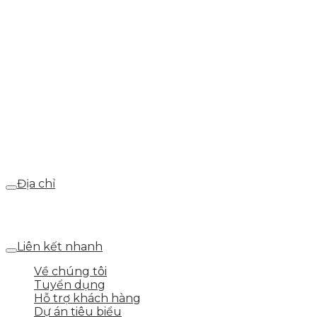
info@skytech.company
Hotline
0986.413.xxx - 0937.374.844
Email
webdemo@gmail.com
Địa chỉ
Số 25 DV1 – Nguyễn Khắc Hạnh – KĐT Mỗ Lao – Q.Hà
Đông – TP.Hà Nội
Liên kết nhanh
Về chúng tôi
Tuyển dụng
Hỗ trợ khách hàng
Dự án tiêu biểu