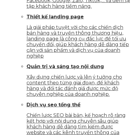
Facebook, Google, Zalo, Tiktok,… và đem lại
tập khách hàng tiềm năng.
Thiết kế landing page
Là giải pháp tuyệt vời cho các chiến dịch
bán hàng và truyền thông thương hiệu,
landing page là công cụ đắc lực để tối ưu
chuyển đổi, giúp khách hàng dễ dàng tiếp
cận với sản phẩm và dịch vụ của doanh
nghiệp
Quản trị và sáng tạo nội dung
Xây dựng chiến lược và lên ý tưởng cho
content theo từng giai đoạn, để khách
hàng và đối tác đánh giá được mức độ
chuyên nghiệp của doanh nghiệp.
Dịch vụ seo tổng thể
Chiến lược SEO bài bản, kế hoạch rõ ràng
kết hợp với nội dung chuyên sâu giúp
khách hàng dễ dàng tìm kiếm được
website và các kênh truyền thông của