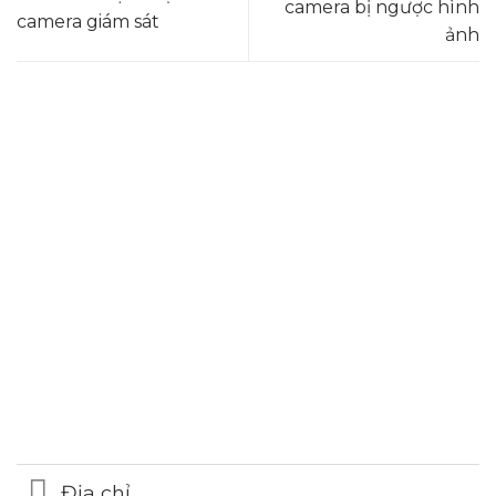
camera bị ngược hình
camera giám sát
ảnh
Hotline
0986.413.xxx - 0937.374.844
Email
webdemo@gmail.com
Địa chỉ