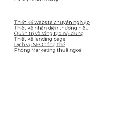
DỊCH VỤ CỦA SKYTECH
Thiết kế website chuyên nghiệp
Thiết kế nhận diện thương hiệu
Quản trị và sáng tạo nội dung
Thiết kế landing page
Dịch vụ SEO tổng thể
Phòng Marketing thuê ngoài
THÔNG TIN LIÊN HỆ
Tầng 2, 113 Yên Thế, Hoà An, Cẩm Lệ, Đà Nẵng
0937.374.844
info@skytech.company