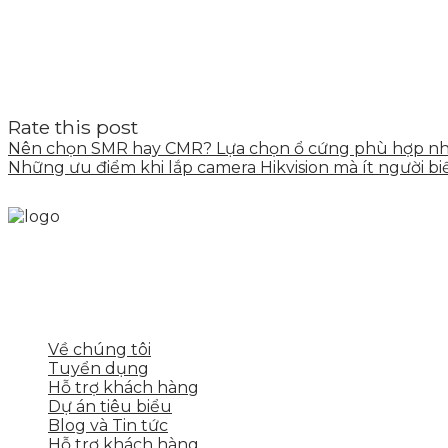
Rate this post
Nên chọn SMR hay CMR? Lựa chọn ổ cứng phù hợp nh
Những ưu điểm khi lắp camera Hikvision mà ít người bi
Skytech cung cấp giải pháp Digital Marketing tổng t
tảng số cho nhiều lĩnh vực kinh doanh
LIÊN KẾT NHANH
Về chúng tôi
Tuyển dụng
Hỗ trợ khách hàng
Dự án tiêu biểu
Blog và Tin tức
Hỗ trợ khách hàng