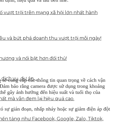
vượt trội trên mạng xã hội lớn nhất hành
u và bứt phá doanh thu vượt trội mỗi ngày!
hương và nổi bật hơn đối thủ!
 dịch vụ, dự án,…
sẽ cung cấp các thông tin quan trọng về cách vận
a. Đảm bảo rằng camera được sử dụng trong khoảng
thể gây ảnh hưởng đến hiệu suất và tuổi thọ của
hất mà vẫn đem lại hiệu quả cao.
ó sự gián đoạn, nhấp nháy hoặc sự giảm điện áp đột
nền tảng như Facebook, Google, Zalo, Tiktok,