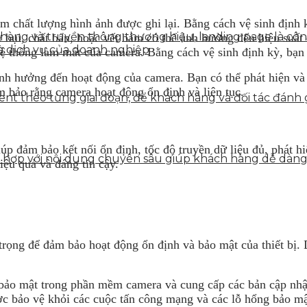
m chất lượng hình ảnh được ghi lại. Bằng cách vệ sinh định k
n hàng và truyền thông thương hiệu, landing page là côn
như bụi, chất bẩn, hoặc vết bám có thể ảnh hưởng đến hiệu su
à dịch vụ của doanh nghiệp
 thống làm mát của camera. Bằng cách vệ sinh định kỳ, bạn gi
 ảnh hưởng đến hoạt động của camera. Bạn có thể phát hiện v
 bảo rằng camera hoạt động ổn định và liên tục.
tent theo từng giai đoạn, để khách hàng và đối tác đán
iúp đảm bảo kết nối ổn định, tốc độ truyền dữ liệu đủ, phát 
ết hợp với nội dung chuyên sâu giúp khách hàng dễ dàn
ệu quả và đáng tin cậy.
rọng để đảm bảo hoạt động ổn định và bảo mật của thiết bị.
 bảo mật trong phần mềm camera và cung cấp các bản cập nhậ
 bảo vệ khỏi các cuộc tấn công mạng và các lỗ hổng bảo mậ