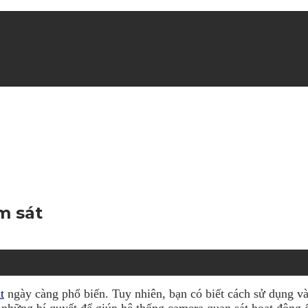
hè
m sát
t
ngày càng phổ biến. Tuy nhiên, bạn có biết cách sử dụng v
hững bí quyết để giúp hệ thống camera quan sát hoạt động ổ