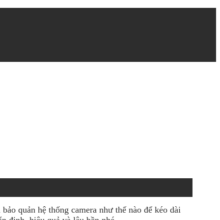
à bảo quản hệ thống camera như thế nào để kéo dài
n định, hiệu quả và lâu bền nhé.