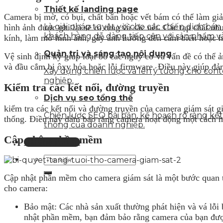
Thiết kế landing page
Camera bị mờ, có bụi, chất bẩn hoặc vết bám có thể làm giả
Là giải pháp tuyệt vời cho các chiến dịch bá
hình ảnh được ghi lại sẽ rõ ràng và sắc nét. Các tạp chất 
khách hàng dễ dàng tiếp cận với sản phẩm v
kính, làm mờ hình ảnh, gây ảnh hưởng đến cảm biến hoặc hệ
Quản trị và sáng tạo nội dung
Vệ sinh định kỳ giúp loại bỏ các nguy cơ và vấn đề có thể
và đầu cắm bị ôxy hóa hoặc lỗi firmware. Điều này giúp đảm
Xây dựng chiến lược và lên ý tưởng cho con
nghiệp.
Kiểm tra các kết nối, đường truyền
Dịch vụ seo tổng thể
kiểm tra các kết nối và đường truyền của camera giám sát g
Chiến lược SEO bài bản, kế hoạch rõ ràng k
thống. Điều này đảm bảo rằng camera hoạt động một cách hi
thông của doanh nghiệp.
Cập nhập phần mềm
Liên hệ tư vấn
Cập nhật phần mềm cho camera giám sát là một bước quan t
cho camera:
Bảo mật: Các nhà sản xuất thường phát hiện và vá lỗi
nhật phần mềm, bạn đảm bảo rằng camera của bạn được