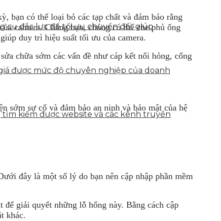
ỳ, bạn có thể loại bỏ các tạp chất và đảm bảo rằng
g cụ đắc lực để tối ưu chuyển đổi, giúp
ất của camera. Chẳng hạn, chúng có thể che phủ ống
úp duy trì hiệu suất tối ưu của camera.
à sửa chữa sớm các vấn đề như cáp kết nối hỏng, cổng
h giá được mức độ chuyên nghiệp của doanh
hiện sớm sự cố và đảm bảo an ninh và bảo mật của hệ
g tìm kiếm được website và các kênh truyền
 Dưới đây là một số lý do bạn nên cập nhập phần mềm
t để giải quyết những lỗ hổng này. Bằng cách cập
t khác.