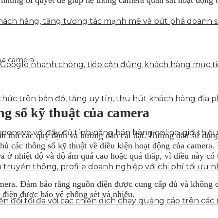
ách hàng, tăng tương tác mạnh mẽ và bứt phá doanh số 
ủa camera
 Google nhanh chóng, tiếp cận đúng khách hàng mục tiê
hức trên bản đồ, tăng uy tín, thu hút khách hàng địa p
g số kỹ thuật của camera
onsive với đầy đủ tính năng bán hàng online, giới thiệu
n thủ các quy định và hướng dẫn cài đặt. Hướng dẫn sử dụng 
thủ các thông số kỹ thuật về điều kiện hoạt động của camer
 ở nhiệt độ và độ ẩm quá cao hoặc quá thấp, vì điều này có 
truyền thông, profile doanh nghiệp với chi phí tối ưu n
mera. Đảm bảo rằng nguồn điện được cung cấp đủ và không c
 điện được bảo vệ chống sét và nhiễu.
 đổi tối đa với các chiến dịch chạy quảng cáo trên các 