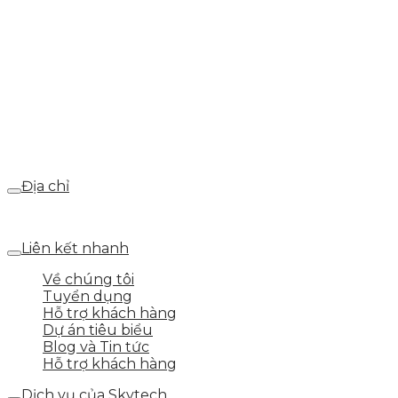
Hotline
0986.413.xxx - 0937.374.844
Email
webdemo@gmail.com
Địa chỉ
Số 25 DV1 – Nguyễn Khắc Hạnh – KĐT Mỗ Lao – Q.Hà Đ
Liên kết nhanh
Về chúng tôi
Tuyển dụng
Hỗ trợ khách hàng
Dự án tiêu biểu
Blog và Tin tức
Hỗ trợ khách hàng
Dịch vụ của Skytech