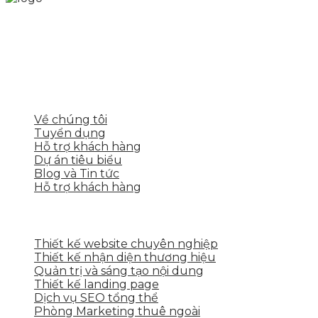
Skytech cung cấp giải pháp Digital Marketing tổng
thể, toàn diện giúp doanh nghiệp xây dựng một
thương hiệu mạnh và bán hàng hiệu quả trên các
nền tảng số cho nhiều lĩnh vực kinh doanh
LIÊN KẾT NHANH
Về chúng tôi
Tuyển dụng
Hỗ trợ khách hàng
Dự án tiêu biểu
Blog và Tin tức
Hỗ trợ khách hàng
DỊCH VỤ CỦA SKYTECH
Thiết kế website chuyên nghiệp
Thiết kế nhận diện thương hiệu
Quản trị và sáng tạo nội dung
Thiết kế landing page
Dịch vụ SEO tổng thể
Phòng Marketing thuê ngoài