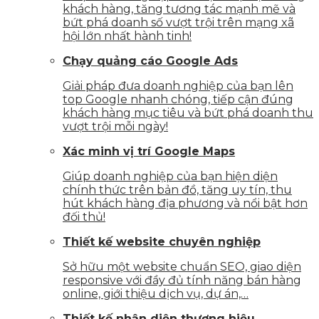
khách hàng, tăng tương tác mạnh mẽ và
bứt phá doanh số vượt trội trên mạng xã
hội lớn nhất hành tinh!
Chạy quảng cáo Google Ads
Giải pháp đưa doanh nghiệp của bạn lên
top Google nhanh chóng, tiếp cận đúng
khách hàng mục tiêu và bứt phá doanh thu
vượt trội mỗi ngày!
Xác minh vị trí Google Maps
Giúp doanh nghiệp của bạn hiện diện
chính thức trên bản đồ, tăng uy tín, thu
hút khách hàng địa phương và nổi bật hơn
đối thủ!
Thiết kế website chuyên nghiệp
Sở hữu một website chuẩn SEO, giao diện
responsive với đầy đủ tính năng bán hàng
online, giới thiệu dịch vụ, dự án,…
Thiết kế nhận diện thương hiệu