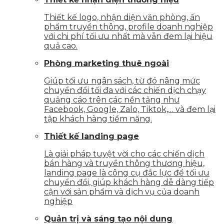
Thiết kế logo, nhận diện văn phòng, ấn
phẩm truyền thông, profile doanh nghiệp
với chi phí tối ưu nhất mà vẫn đem lại hiệu
quả cao.
Phòng marketing thuê ngoài
Giúp tối ưu ngân sách, từ đó nâng mức
chuyển đổi tối đa với các chiến dịch chạy
quảng cáo trên các nền tảng như
Facebook, Google, Zalo, Tiktok,… và đem lại
tập khách hàng tiềm năng.
Thiết kế landing page
Là giải pháp tuyệt vời cho các chiến dịch
bán hàng và truyền thông thương hiệu,
landing page là công cụ đắc lực để tối ưu
chuyển đổi, giúp khách hàng dễ dàng tiếp
cận với sản phẩm và dịch vụ của doanh
nghiệp
Quản trị và sáng tạo nội dung