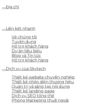
Địa chỉ
Số 25 DV1 – Nguyễn Khắc Hạnh – KĐT Mỗ Lao – Q.Hà
Đông – TP.Hà Nội
Liên kết nhanh
Về chúng tôi
Tuyển dụng
Hỗ trợ khách hàng
Dự án tiêu biểu
Blog và Tin tức
Hỗ trợ khách hàng
Dịch vụ của Skytech
Thiết kế website chuyên nghiệp
Thiết kế nhận diện thương hiệu
Quản trị và sáng tạo nội dung
Thiết kế landing page
Dịch vụ SEO tổng thể
Phòng Marketing thuê ngoài