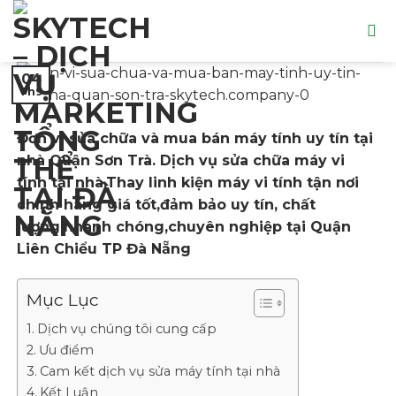
Skip
to
content
04
Th9
Đơn vị sửa chữa và mua bán máy tính uy tín tại
nhà Quận Sơn Trà. Dịch vụ sửa chữa máy vi
tính tại nhà,Thay linh kiện máy vi tính tận nơi
chính hãng giá tốt,đảm bảo uy tín, chất
lượng,nhanh chóng,chuyên nghiệp tại Quận
Liên Chiểu TP Đà Nẵng
Mục Lục
Dịch vụ chúng tôi cung cấp
Ưu điểm
Cam kết dịch vụ sửa máy tính tại nhà
Kết Luận