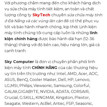
Với phương châm mang đến cho khách hàng dịch
vụ sửa chữa máy tính tiết kiệm, an toàn và chất
lượng công ty
SkyTech
chuyên
sửa chữa máy tính
ở Đà Nẵng và các vùng lân cận
để có thể phục vụ
tốt và bảo hành nhanh chóng, kịp thời. Linh kiện
máy tính chúng tôi cung cấp luôn là những
l
inh
kiện chính hãng
được bảo hành dài hạn (12-36
tháng) tháng với độ bền cao, hiệu năng lớn, giá cả
cạnh tranh.
Sky Computer
là đơn vị chuyên phân phối linh
kiện máy tính
CHÍNH HÃNG
của các thương hiệu
uy tín trên thị trường như: Intel, AMD, Acer, AOC,
ASUS, BenQ, Cooler Master, Dell, HP, Lenovo,
LG,MSI, Philips, Viewsonic, Samsung, Colorful,
GALAX,GIGABYTE, NVIDIA, ADATA, CORSAIR,
Crucial, G.SKILL, KINGMAX, Kingston, Plextor,
Seagate, Western, AcBel, Antec, FSP, Seasonic,