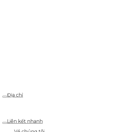
0937.374.844
info@skytech.company
Hotline
0986.413.xxx - 0937.374.844
Email
webdemo@gmail.com
Địa chỉ
Số 25 DV1 – Nguyễn Khắc Hạnh – KĐT Mỗ Lao – Q.Hà
Đông – TP.Hà Nội
Liên kết nhanh
Về chúng tôi