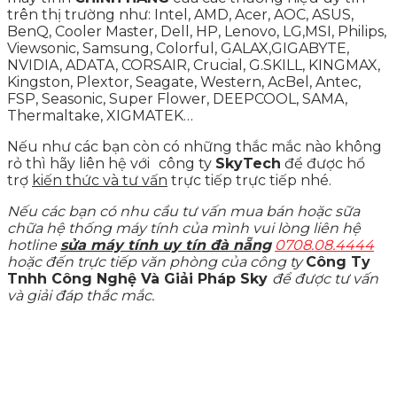
trên thị trường như: Intel, AMD, Acer, AOC, ASUS,
BenQ, Cooler Master, Dell, HP, Lenovo, LG,MSI, Philips,
Viewsonic, Samsung, Colorful, GALAX,GIGABYTE,
NVIDIA, ADATA, CORSAIR, Crucial, G.SKILL, KINGMAX,
Kingston, Plextor, Seagate, Western, AcBel, Antec,
FSP, Seasonic, Super Flower, DEEPCOOL, SAMA,
Thermaltake, XIGMATEK…
Nếu như các bạn còn có những thắc mắc nào không
rỏ thì hãy liên hệ với
công ty
SkyTech
để được hổ
trợ
kiến thức và tư vấn
trực tiếp trực tiếp nhé.
Nếu các bạn có nhu cầu tư vấn mua bán hoặc sữa
chữa hệ thống máy tính của mình vui lòng liên hệ
hotline
sửa máy tính uy tín đà nẵng
0708.08.4444
hoặc đến trực tiếp văn phòng của công ty
Công Ty
Tnhh Công Nghệ Và Giải Pháp Sky
để được tư vấn
và giải đáp thắc mắc.