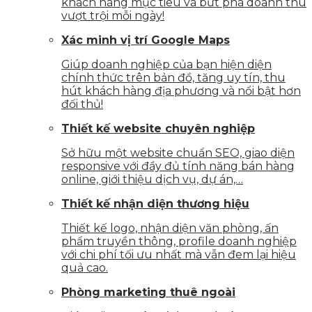
khách hàng mục tiêu và bứt phá doanh thu
vượt trội mỗi ngày!
Xác minh vị trí Google Maps
Giúp doanh nghiệp của bạn hiện diện
chính thức trên bản đồ, tăng uy tín, thu
hút khách hàng địa phương và nổi bật hơn
đối thủ!
Thiết kế website chuyên nghiệp
Sở hữu một website chuẩn SEO, giao diện
responsive với đầy đủ tính năng bán hàng
online, giới thiệu dịch vụ, dự án,…
Thiết kế nhận diện thương hiệu
Thiết kế logo, nhận diện văn phòng, ấn
phẩm truyền thông, profile doanh nghiệp
với chi phí tối ưu nhất mà vẫn đem lại hiệu
quả cao.
Phòng marketing thuê ngoài