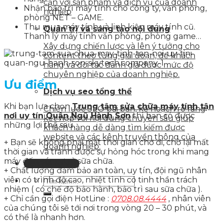
cận với sản phẩm và dịch vụ của doanh
Nhận bảo trì máy tính cho công ty, văn phòng,
nghiệp
phòng NET – GAME.
Thu mua máy tính và linh kiện máy tính cũ.
Quản trị và sáng tạo nội dung
Thanh lý máy tính văn phòng, phòng game…
Xây dựng chiến lược và lên ý tưởng cho
content theo từng giai đoạn, để khách
hàng và đối tác đánh giá được mức độ
chuyên nghiệp của doanh nghiệp.
Ưu điểm
Dịch vụ seo tổng thể
Khi bạn lựa chọn
Trung tâm sửa chữa máy tính tận
Chiến lược SEO bài bản, kế hoạch rõ ràng
nơi uy tín Quận Ngũ Hành Sơn
thì bạn có được
kết hợp với nội dung chuyên sâu giúp
những lợi thế sau.
khách hàng dễ dàng tìm kiếm được
website và các kênh truyền thông của
+ Bạn sẽ không phải mất thời gian chở đi, chở lại mất
doanh nghiệp.
thời gian và tránh được sự hỏng hóc trong khi mang
máy đến các cơ sở sữa chữa.
Liên hệ tư vấn
+ Chất lượng đảm bảo an toàn, uy tín, đội ngũ nhân
viên có trình độ cao, nhiệt tình có tinh thần trách
nhiệm ( có chế độ bảo hành, bảo trì sau sữa chữa ).
+ Chỉ cần gọi điện HotLine :
0708.08.4444
, nhân viên
của chúng tôi sẽ tới nơi trong vòng 20 – 30 phút, và
có thể là nhanh hơn.