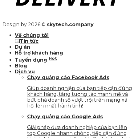
Design by 2026 ©
skytech.company
Về chúng tôi
Tin tức
Dự án
Hỗ trợ khách hàng
Hot
Tuyển dụng
Blog
Dịch vụ
Chạy quảng cáo Facebook Ads
Giúp doanh nghiệp của bạn tiếp cận đúng
khách hàng, tăng tương tác mạnh mẽ và
bứt phá doanh số vượt trội trên mạng xã
hội lớn nhất hành tinh!
Chạy quảng cáo Google Ads
Giải pháp đưa doanh nghiệp của bạn lên
top Google nhanh chóng, tiếp cận đúng