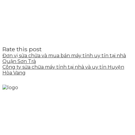
Rate this post
Đơn vị sửa chữa và mua bán máy tính uy tín tại nhà
Quận Sơn Trà
Công ty sửa chữa máy tính tại nhà và uy tín Huyện
Hòa Vang
Skytech cung cấp giải pháp Digital Marketing tổng
thể, toàn diện giúp doanh nghiệp xây dựng một
thương hiệu mạnh và bán hàng hiệu quả trên các
nền tảng số cho nhiều lĩnh vực kinh doanh
LIÊN KẾT NHANH