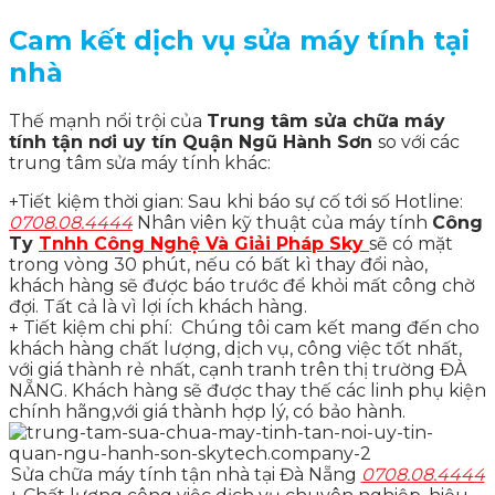
Cam kết dịch vụ sửa máy tính tại
nhà
Thế mạnh nổi trội của
Trung tâm sửa chữa máy
tính tận nơi uy tín Quận Ngũ Hành Sơn
so với các
trung tâm sửa máy tính khác:
+Tiết kiệm thời gian: Sau khi báo sự cố tới số Hotline:
0708.08.4444
Nhân viên kỹ thuật của máy tính
Công
Ty
Tnhh Công Nghệ Và Giải Pháp Sky
sẽ có mặt
trong vòng 30 phút, nếu có bất kì thay đổi nào,
khách hàng sẽ được báo trước để khỏi mất công chờ
đợi. Tất cả là vì lợi ích khách hàng.
+ Tiết kiệm chi phí: Chúng tôi cam kết mang đến cho
khách hàng chất lượng, dịch vụ, công việc tốt nhất,
với giá thành rẻ nhất, cạnh tranh trên thị trường ĐÀ
NẴNG. Khách hàng sẽ được thay thế các linh phụ kiện
chính hãng,với giá thành hợp lý, có bảo hành.
Sửa chữa máy tính tận nhà tại Đà Nẵng
0708.08.4444