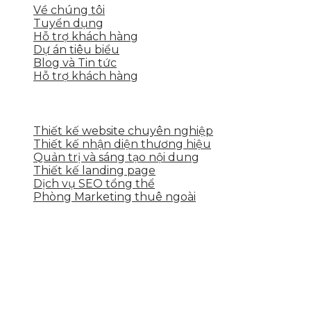
Về chúng tôi
Tuyển dụng
Hỗ trợ khách hàng
Dự án tiêu biểu
Blog và Tin tức
Hỗ trợ khách hàng
DỊCH VỤ CỦA SKYTECH
Thiết kế website chuyên nghiệp
Thiết kế nhận diện thương hiệu
Quản trị và sáng tạo nội dung
Thiết kế landing page
Dịch vụ SEO tổng thể
Phòng Marketing thuê ngoài
THÔNG TIN LIÊN HỆ
Tầng 2, 113 Yên Thế, Hoà An, Cẩm Lệ, Đà Nẵng