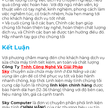
+ Chất lượng công việc dịch vụ chuyên nghiệp, hiệu
quả công việc hoàn hảo : Với đội ngũ nhân viên, kỹ
thuật viên có tay nghề, kinh nghiệm, phong cách làm
việc nghiêm túc, có trách nhiệm, hứa hẹn mang tới
cho khách hàng dịch vụ tốt nhất.
+ Và cuối cùng là ở các bạn, Chính các bạn giúp
chúng tôi hoàn thiện tay nghề, hoàn thiện chất lượng
dịch vụ, và Chính các bạn sẽ được tận hưởng điều đó.
Hãy nhanh tay gọi cho chúng tôi
Kết Luận
Với phương châm mang đến cho khách hàng dịch vụ
sửa chữa máy tính tiết kiệm, an toàn và chất lượng
Công Ty
Tnhh Công Nghệ Và Giải Pháp
Sky
chuyên
sửa chữa máy tính ở Đà Nẵng và các
vùng lân cận
để có thể phục vụ tốt và bảo hành
nhanh chóng, kịp thời. Linh kiện máy tính chúng tôi
cung cấp luôn là những
l
inh kiện chính hãng
được
bảo hành dài hạn (12-36 tháng) tháng với độ bền cao,
hiệu năng lớn, giá cả cạnh tranh.
Sky Computer
là đơn vị chuyên phân phối linh kiện
máy tính
CHÍNH HÃNG
của các thương hiệu uy tín