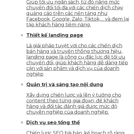
Giúp tối ưu ngân sách, từ đó nâng mức
chuyển đổi tối đa với các chiến dịch chạy
quảng cáo trên các nền tảng như
Facebook, Google, Zalo, Tiktok,… và đem lại
tập khách hàng tiềm năng.
Thiết kế landing page
Là giải pháp tuyệt vời cho các chiến dịch
bán hàng và truyền thông thương hiệu,
landing page là công cụ đắc lực để tối ưu
chuyển đổi, giúp khách hàng dễ dàng tiếp
cận với sản phẩm và dịch vụ của doanh
nghiệp
Quản trị và sáng tạo nội dung
Xây dựng chiến lược và lên ý tưởng cho
content theo từng giai đoạn, để khách
hàng và đối tác đánh giá được mức độ
chuyên nghiệp của doanh nghiệp.
Dịch vụ seo tổng thể
Chiến lược SEO bài bản, kế hoạch rõ ràng