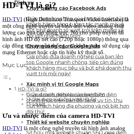
Dịch vụ
HD-TVI là gì?
Chạy quảng cáo Facebook Ads
Giúp doanh nghiệp của bạn tiếp cận đúng
HD-TVI
(High Definition Transport Video Interface) là
khách hàng, tăng tương tác mạnh mẽ và
một công nghệ truyền tải hình ảnh video analog chất
bứt phá doanh số vượt trội trên mạng xã
lượng cao qua cáp đồng trục. Nó cho phép truyền tải
hội lớn nhất hành tinh!
hình ảnh HD độ nét cao (720p hoặc 1080p) thông qua
cáp đồng trục truyền thống, mà không cần sử dụng cáp
Chạy quảng cáo Google Ads
mạng Ethernet hoặc cáp tín hiệu kỹ thuật số.
Giải pháp đưa doanh nghiệp của bạn lên
top Google nhanh chóng, tiếp cận đúng
Mục Lục
khách hàng mục tiêu và bứt phá doanh thu
vượt trội mỗi ngày!
Xác minh vị trí Google Maps
HD-TVI là gì?
Ưu và nhược điểm của camera HD-TVI
Giúp doanh nghiệp của bạn hiện diện
Ứng dụng của công nghệ HD-TVI
chính thức trên bản đồ, tăng uy tín, thu
Lời kết
hút khách hàng địa phương và nổi bật hơn
đối thủ!
Ưu và nhược điểm của camera HD-TVI
Thiết kế website chuyên nghiệp
HD-TVI
là một công nghệ truyền tải hình ảnh analog
Sở hữu một website chuẩn SEO, giao diện