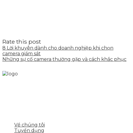
Rate this post
8 Lời khuyên dành cho doanh nghiệp khi chọn
camera giám sát
Những sự cố camera thường gặp và cách khắc phục
Skytech cung cấp giải pháp Digital Marketing tổng
thể, toàn diện giúp doanh nghiệp xây dựng một
thương hiệu mạnh và bán hàng hiệu quả trên các
nền tảng số cho nhiều lĩnh vực kinh doanh
LIÊN KẾT NHANH
Về chúng tôi
Tuyển dụng