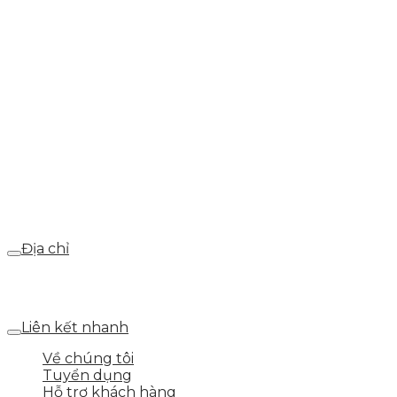
info@skytech.company
Hotline
0986.413.xxx - 0937.374.844
Email
webdemo@gmail.com
Địa chỉ
Số 25 DV1 – Nguyễn Khắc Hạnh – KĐT Mỗ Lao – Q.Hà
Đông – TP.Hà Nội
Liên kết nhanh
Về chúng tôi
Tuyển dụng
Hỗ trợ khách hàng