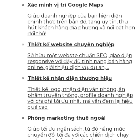
Xác minh vị trí Google Maps
Giúp doanh nghiệp của bạn hiện diện
chính thức trên bản đồ, tăng uy tín, thu
hút khách hàng địa phương và nổi bật hơn
đối thủ!
Thiết kế website chuyên nghiệp
Sở hữu một website chuẩn SEO, giao diện
responsive với đầy đủ tính năng bán hàng
online, giới thiệu dịch vụ, dự án,…
Thiết kế nhận diện thương hiệu
Thiết kế logo, nhận diện văn phòng, ấn
phẩm truyền thông, profile doanh nghiệp
với chi phí tối ưu nhất mà vẫn đem lại hiệu
quả cao.
Phòng marketing thuê ngoài
Giúp tối ưu ngân sách, từ đó nâng mức
chuyển đổi tối đa với các chiến dịch chạy