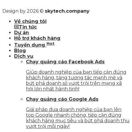
Design by 2026 ©
skytech.company
Về chúng tôi
Tin tức
Dự án
Hỗ trợ khách hàng
Hot
Tuyển dụng
Blog
Dịch vụ
Chạy quảng cáo Facebook Ads
Giúp doanh nghiệp của bạn tiếp cận đúng
khách hàng, tăng tương tác mạnh mẽ và
bứt phá doanh số vượt trội trên mạng xã
hội lớn nhất hành tinh!
Chạy quảng cáo Google Ads
Giải pháp đưa doanh nghiệp của bạn lên
top Google nhanh chóng, tiếp cận đúng
khách hàng mục tiêu và bứt phá doanh thu
vượt trội mỗi ngày!