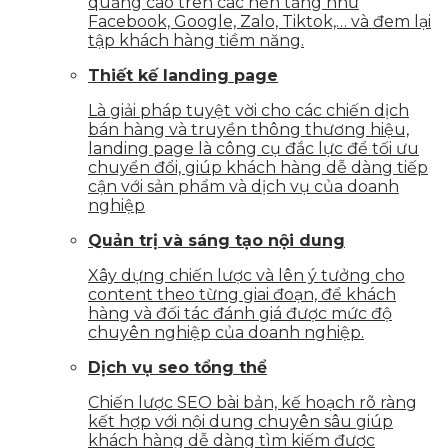
quảng cáo trên các nền tảng như
Facebook, Google, Zalo, Tiktok,… và đem lại
tập khách hàng tiềm năng.
Thiết kế landing page
Là giải pháp tuyệt vời cho các chiến dịch
bán hàng và truyền thông thương hiệu,
landing page là công cụ đắc lực để tối ưu
chuyển đổi, giúp khách hàng dễ dàng tiếp
cận với sản phẩm và dịch vụ của doanh
nghiệp
Quản trị và sáng tạo nội dung
Xây dựng chiến lược và lên ý tưởng cho
content theo từng giai đoạn, để khách
hàng và đối tác đánh giá được mức độ
chuyên nghiệp của doanh nghiệp.
Dịch vụ seo tổng thể
Chiến lược SEO bài bản, kế hoạch rõ ràng
kết hợp với nội dung chuyên sâu giúp
khách hàng dễ dàng tìm kiếm được