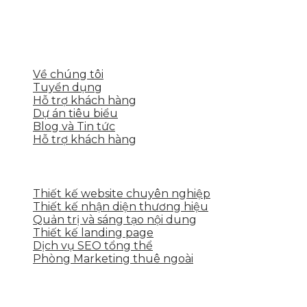
thương hiệu mạnh và bán hàng hiệu quả trên các
nền tảng số cho nhiều lĩnh vực kinh doanh
LIÊN KẾT NHANH
Về chúng tôi
Tuyển dụng
Hỗ trợ khách hàng
Dự án tiêu biểu
Blog và Tin tức
Hỗ trợ khách hàng
DỊCH VỤ CỦA SKYTECH
Thiết kế website chuyên nghiệp
Thiết kế nhận diện thương hiệu
Quản trị và sáng tạo nội dung
Thiết kế landing page
Dịch vụ SEO tổng thể
Phòng Marketing thuê ngoài
THÔNG TIN LIÊN HỆ