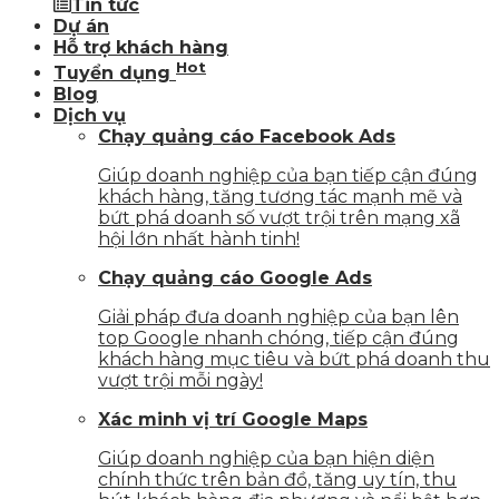
Tin tức
Dự án
Hỗ trợ khách hàng
Hot
Tuyển dụng
Blog
Dịch vụ
Chạy quảng cáo Facebook Ads
Giúp doanh nghiệp của bạn tiếp cận đúng
khách hàng, tăng tương tác mạnh mẽ và
bứt phá doanh số vượt trội trên mạng xã
hội lớn nhất hành tinh!
Chạy quảng cáo Google Ads
Giải pháp đưa doanh nghiệp của bạn lên
top Google nhanh chóng, tiếp cận đúng
khách hàng mục tiêu và bứt phá doanh thu
vượt trội mỗi ngày!
Xác minh vị trí Google Maps
Giúp doanh nghiệp của bạn hiện diện
chính thức trên bản đồ, tăng uy tín, thu