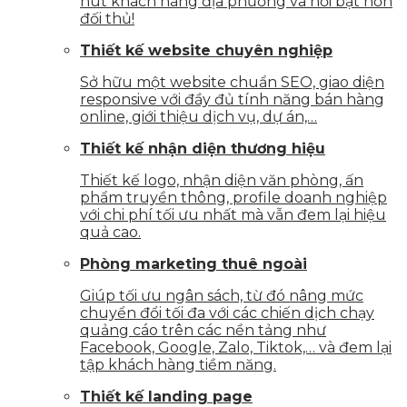
hút khách hàng địa phương và nổi bật hơn
đối thủ!
Thiết kế website chuyên nghiệp
Sở hữu một website chuẩn SEO, giao diện
responsive với đầy đủ tính năng bán hàng
online, giới thiệu dịch vụ, dự án,…
Thiết kế nhận diện thương hiệu
Thiết kế logo, nhận diện văn phòng, ấn
phẩm truyền thông, profile doanh nghiệp
với chi phí tối ưu nhất mà vẫn đem lại hiệu
quả cao.
Phòng marketing thuê ngoài
Giúp tối ưu ngân sách, từ đó nâng mức
chuyển đổi tối đa với các chiến dịch chạy
quảng cáo trên các nền tảng như
Facebook, Google, Zalo, Tiktok,… và đem lại
tập khách hàng tiềm năng.
Thiết kế landing page