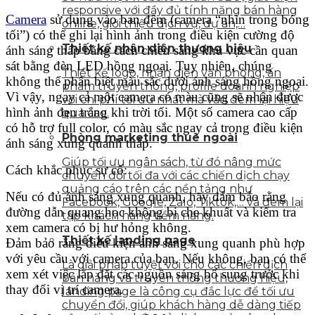
responsive với đầy đủ tính năng bán hàng
Camera
sử dụng vào ban đêm (camera “nhìn trong bóng
online, giới thiệu dịch vụ, dự án,…
tối”) có thể ghi lại hình ảnh trong điều kiện cường độ
Thiết kế nhận diện thương hiệu
ánh sáng thấp bằng cách chiếu sáng khu vực cần quan
sát bằng đèn LED hồng ngoại. Tuy nhiên, chúng
Thiết kế logo, nhận diện văn phòng, ấn
không thể phân biệt màu sắc dưới ánh sáng hồng ngoại.
phẩm truyền thông, profile doanh nghiệp
Vì vậy, ngay cả một camera có màu cũng sẽ nhận được
với chi phí tối ưu nhất mà vẫn đem lại hiệu
hình ảnh đen trắng khi trời tối. Một số camera cao cấp
quả cao.
có hỗ trợ full color, có màu sắc ngay cả trong điều kiện
Phòng marketing thuê ngoài
ánh sáng xung quanh thấp.
Giúp tối ưu ngân sách, từ đó nâng mức
Cách khắc phục sự cố:
chuyển đổi tối đa với các chiến dịch chạy
quảng cáo trên các nền tảng như
Nếu có đủ ánh sáng xung quanh, hãy đảm bảo rằng
Facebook, Google, Zalo, Tiktok,… và đem lại
đường dẫn quang học không bị che khuất và kiểm tra
tập khách hàng tiềm năng.
xem camera có bị hư hỏng không.
Thiết kế landing page
Đảm bảo rằng điều kiện ánh sáng xung quanh phù hợp
với yêu cầu với camera của bạn. Nếu không, bạn có thể
Là giải pháp tuyệt vời cho các chiến dịch
xem xét việc lắp đặt các nguồn sáng bổ sung trước khi
bán hàng và truyền thông thương hiệu,
thay đổi vị trí camera.
landing page là công cụ đắc lực để tối ưu
chuyển đổi, giúp khách hàng dễ dàng tiếp