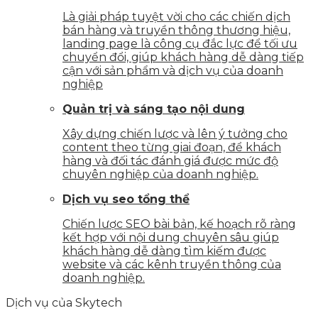
Là giải pháp tuyệt vời cho các chiến dịch
bán hàng và truyền thông thương hiệu,
landing page là công cụ đắc lực để tối ưu
chuyển đổi, giúp khách hàng dễ dàng tiếp
cận với sản phẩm và dịch vụ của doanh
nghiệp
Quản trị và sáng tạo nội dung
Xây dựng chiến lược và lên ý tưởng cho
content theo từng giai đoạn, để khách
hàng và đối tác đánh giá được mức độ
chuyên nghiệp của doanh nghiệp.
Dịch vụ seo tổng thể
Chiến lược SEO bài bản, kế hoạch rõ ràng
kết hợp với nội dung chuyên sâu giúp
khách hàng dễ dàng tìm kiếm được
website và các kênh truyền thông của
doanh nghiệp.
Dịch vụ của Skytech