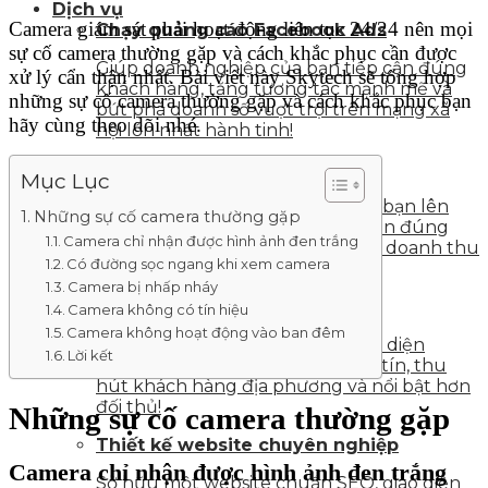
Dịch vụ
Camera giám sát phải hoạt động liên tục 24/24 nên mọi
Chạy quảng cáo Facebook Ads
sự cố camera thường gặp và cách khắc phục cần được
Giúp doanh nghiệp của bạn tiếp cận đúng
xử lý cẩn thận nhất. Bài viết này Skytech sẽ tổng hợp
khách hàng, tăng tương tác mạnh mẽ và
những sự cố camera thường gặp và cách khắc phục bạn
bứt phá doanh số vượt trội trên mạng xã
hãy cùng theo dõi nhé.
hội lớn nhất hành tinh!
Chạy quảng cáo Google Ads
Mục Lục
Giải pháp đưa doanh nghiệp của bạn lên
Những sự cố camera thường gặp
top Google nhanh chóng, tiếp cận đúng
Camera chỉ nhận được hình ảnh đen trắng
khách hàng mục tiêu và bứt phá doanh thu
Có đường sọc ngang khi xem camera
vượt trội mỗi ngày!
Camera bị nhấp nháy
Xác minh vị trí Google Maps
Camera không có tín hiệu
Camera không hoạt động vào ban đêm
Giúp doanh nghiệp của bạn hiện diện
Lời kết
chính thức trên bản đồ, tăng uy tín, thu
hút khách hàng địa phương và nổi bật hơn
đối thủ!
Những sự cố camera thường gặp
Thiết kế website chuyên nghiệp
Camera chỉ nhận được hình ảnh đen trắng
Sở hữu một website chuẩn SEO, giao diện