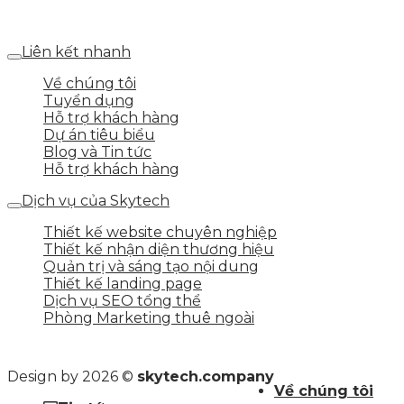
Số 25 DV1 – Nguyễn Khắc Hạnh – KĐT Mỗ Lao – Q.Hà
Đông – TP.Hà Nội
Liên kết nhanh
Về chúng tôi
Tuyển dụng
Hỗ trợ khách hàng
Dự án tiêu biểu
Blog và Tin tức
Hỗ trợ khách hàng
Dịch vụ của Skytech
Thiết kế website chuyên nghiệp
Thiết kế nhận diện thương hiệu
Quản trị và sáng tạo nội dung
Thiết kế landing page
Dịch vụ SEO tổng thể
Phòng Marketing thuê ngoài
Design by 2026 ©
skytech.company
Về chúng tôi