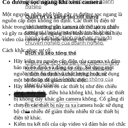
Có đường sọc ngang khi xem camera
cận với sản phẩm và dịch vụ của doanh
nghiệp
Một nguyên nhân phổ biến gây ra đường sọc ngang là
Quản trị và sáng tạo nội dung
nguồn cấp điện không ổn định. Các thiết bị điện tử
khác trong môi trường gần camera có thể tạo ra nhiễu
Xây dựng chiến lược và lên ý tưởng cho
content theo từng giai đoạn, để khách
và gây ra đường sọc ngang trên hình ảnh hoặc tín hiệu
hàng và đối tác đánh giá được mức độ
video của camera yếu hoặc không đủ công suất.
chuyên nghiệp của doanh nghiệp.
Cách khắc phục sự cố:
Dịch vụ seo tổng thể
Hãy kiểm tra nguồn cấp điện của camera và đảm
Chiến lược SEO bài bản, kế hoạch rõ ràng
bảo nó ổn định và đáng tin cậy. Sử dụng một
kết hợp với nội dung chuyên sâu giúp
nguồn điện ổn định và chất lượng hoặc sử dụng
khách hàng dễ dàng tìm kiếm được
website và các kênh truyền thông của
một bộ ổn áp để giảm nhiễu điện.
doanh nghiệp.
Hãy kiểm tra xem có các thiết bị như đèn chiếu
sáng, máy tính, điều hòa không khí, hoặc các thiết
Liên hệ tư vấn
bị không dây khác gần camera không. Cố gắng di
chuyển các thiết bị này ra xa camera hoặc sử dụng
bộ chia nhiễu để giảm thiểu nhiễu từ các thiết bị
điện tử khác.
Kiểm tra kết nối của cáp video và đảm bảo nó chắc