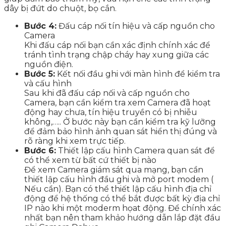
dây bị đứt do chuột, bọ cắn.
Bước 4:
Đấu cáp nối tín hiệu và cấp nguồn cho
Camera
Khi đấu cáp nối bạn cần xác định chính xác để
tránh tình trạng chập cháy hay xung giữa các
nguồn điện.
Bước 5:
Kết nối đầu ghi với màn hình để kiểm tra
và cấu hình
Sau khi đã đấu cáp nối và cấp nguồn cho
Camera, bạn cần kiểm tra xem Camera đã hoạt
động hay chưa, tín hiệu truyền có bị nhiễu
không,….. Ở bước này bạn cần kiểm tra kỹ lưỡng
để đảm bảo hình ảnh quan sát hiển thị đúng và
rõ ràng khi xem trực tiếp.
Bước 6:
Thiết lập cấu hình Camera quan sát để
có thể xem từ bất cứ thiết bị nào
Để xem Camera giám sát qua mạng, bạn cần
thiết lập cấu hình đầu ghi và mở port modem (
Nếu cần). Bạn có thể thiết lập cấu hình địa chỉ
động để hệ thống có thể bắt được bất kỳ địa chỉ
IP nào khi một moderm họat động. Để chính xác
nhất bạn nên tham khảo hướng dẫn lắp đặt đầu