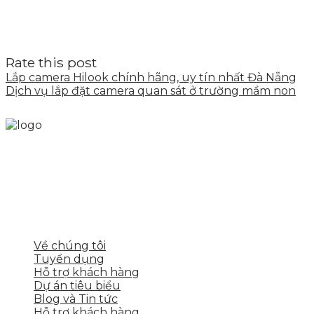
Rate this post
Lắp camera Hilook chính hãng, uy tín nhất Đà Nẵng
Dịch vụ lắp đặt camera quan sát ở trường mầm non
Skytech cung cấp giải pháp Digital Marketing tổng
thể, toàn diện giúp doanh nghiệp xây dựng một
thương hiệu mạnh và bán hàng hiệu quả trên các
nền tảng số cho nhiều lĩnh vực kinh doanh
LIÊN KẾT NHANH
Về chúng tôi
Tuyển dụng
Hỗ trợ khách hàng
Dự án tiêu biểu
Blog và Tin tức
Hỗ trợ khách hàng