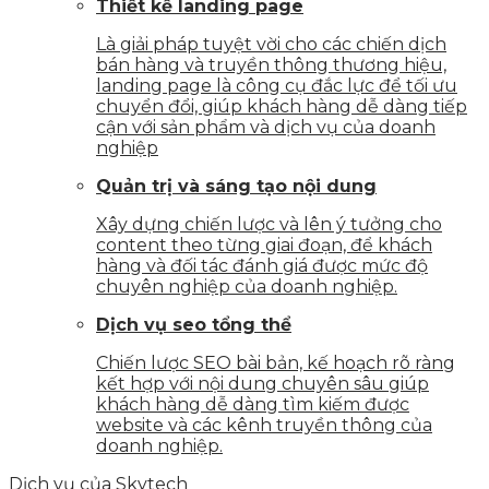
Thiết kế landing page
Là giải pháp tuyệt vời cho các chiến dịch
bán hàng và truyền thông thương hiệu,
landing page là công cụ đắc lực để tối ưu
chuyển đổi, giúp khách hàng dễ dàng tiếp
cận với sản phẩm và dịch vụ của doanh
nghiệp
Quản trị và sáng tạo nội dung
Xây dựng chiến lược và lên ý tưởng cho
content theo từng giai đoạn, để khách
hàng và đối tác đánh giá được mức độ
chuyên nghiệp của doanh nghiệp.
Dịch vụ seo tổng thể
Chiến lược SEO bài bản, kế hoạch rõ ràng
kết hợp với nội dung chuyên sâu giúp
khách hàng dễ dàng tìm kiếm được
website và các kênh truyền thông của
doanh nghiệp.
Dịch vụ của Skytech