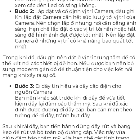
xem các đèn Led có sáng không.
Bước 2:
Lắp đặt và cố định vị trí Camera, đầu ghi
Khi lắp đặt Camera cần hết sức lưu ý tới vị trí của
Camera. Nên chọn lắp ở nhưng nơi cân bằng ánh
sáng. Hạn chế lắp đặt ở các vị trí tối hẳn hoặc hắt
sáng để hình ảnh đạt được tót nhất. Nên lắp đặt
Camera ở những vị trí có khả năng bao quát tốt
nhất.
Trong khi đó, đầu ghi nên đặt ở vị trí trung tâm để có
thể kết nối các thiết bị dễ hơn. Nếu được bạn nên bổ
sung moderm gần đó để thuận tiện cho việc kết nối
mạng khi xảy ra sự cố.
Bước 3:
Đi dây tín hiệu và dây cấp điện cho
nguồn Camera
Bạn nên khảo sát trước khi đi dây để vừa tiết
kiệm dây lại đảm bảo thẩm mỹ. Sau khi đã xác
định được đường đi dây cáp, bạn cần men theo
tường để đi dây, tránh hụt dây.
Sau khi rải dây, bạn tiến hành dùng dây rút và băng
keo để rút và bó toàn bộ đường cáp. Viêc này vừa
giúp đảm bảo thẩm mỹ, vừa hạn chế các tình trạng