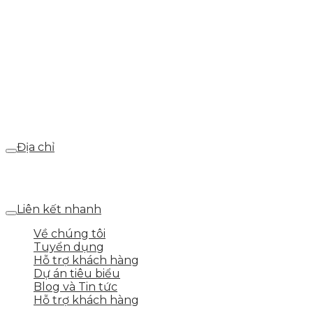
Hotline
0986.413.xxx - 0937.374.844
Email
webdemo@gmail.com
Địa chỉ
Số 25 DV1 – Nguyễn Khắc Hạnh – KĐT Mỗ Lao – Q.Hà
Đông – TP.Hà Nội
Liên kết nhanh
Về chúng tôi
Tuyển dụng
Hỗ trợ khách hàng
Dự án tiêu biểu
Blog và Tin tức
Hỗ trợ khách hàng