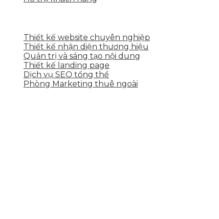
DỊCH VỤ CỦA SKYTECH
Thiết kế website chuyên nghiệp
Thiết kế nhận diện thương hiệu
Quản trị và sáng tạo nội dung
Thiết kế landing page
Dịch vụ SEO tổng thể
Phòng Marketing thuê ngoài
THÔNG TIN LIÊN HỆ
Tầng 2, 113 Yên Thế, Hoà An, Cẩm Lệ, Đà Nẵng
0937.374.844
info@skytech.company