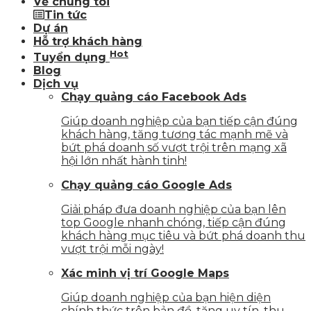
Về chúng tôi
Tin tức
Dự án
Hỗ trợ khách hàng
Hot
Tuyển dụng
Blog
Dịch vụ
Chạy quảng cáo Facebook Ads
Giúp doanh nghiệp của bạn tiếp cận đúng
khách hàng, tăng tương tác mạnh mẽ và
bứt phá doanh số vượt trội trên mạng xã
hội lớn nhất hành tinh!
Chạy quảng cáo Google Ads
Giải pháp đưa doanh nghiệp của bạn lên
top Google nhanh chóng, tiếp cận đúng
khách hàng mục tiêu và bứt phá doanh thu
vượt trội mỗi ngày!
Xác minh vị trí Google Maps
Giúp doanh nghiệp của bạn hiện diện
chính thức trên bản đồ, tăng uy tín, thu