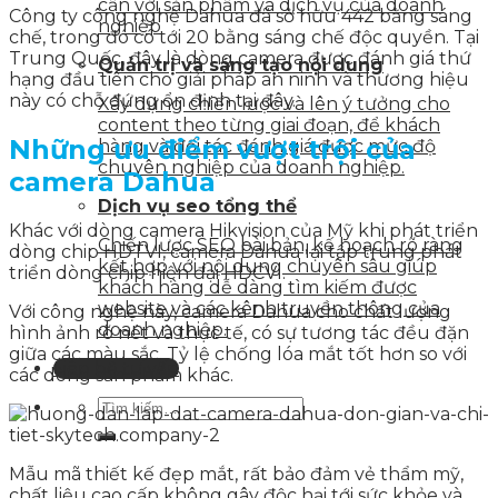
cận với sản phẩm và dịch vụ của doanh
Công ty công nghệ Dahua đã sở hữu 442 bằng sáng
nghiệp
chế, trong đó có tới 20 bằng sáng chế độc quyền. Tại
Trung Quốc, đây là dòng camera được đánh giá thứ
Quản trị và sáng tạo nội dung
hạng đầu tiên cho giải pháp an ninh và thương hiệu
này có chỗ đứng ổn định tại đây.
Xây dựng chiến lược và lên ý tưởng cho
content theo từng giai đoạn, để khách
Những ưu điểm vượt trội của
hàng và đối tác đánh giá được mức độ
chuyên nghiệp của doanh nghiệp.
camera Dahua
Dịch vụ seo tổng thể
Khác với dòng camera Hikvision của Mỹ khi phát triển
Chiến lược SEO bài bản, kế hoạch rõ ràng
dòng chip HDTVI, camera Dahua lại tập trung phát
kết hợp với nội dung chuyên sâu giúp
triển dòng chip hiện đại HDCVI.
khách hàng dễ dàng tìm kiếm được
website và các kênh truyền thông của
Với công nghệ này, camera Dahua cho chất lượng
doanh nghiệp.
hình ảnh rõ nét và thực tế, có sự tương tác đều đặn
giữa các màu sắc. Tỷ lệ chống lóa mắt tốt hơn so với
Liên hệ tư vấn
các dòng sản phẩm khác.
Mẫu mã thiết kế đẹp mắt, rất bảo đảm vẻ thẩm mỹ,
chất liệu cao cấp không gây độc hại tới sức khỏe và