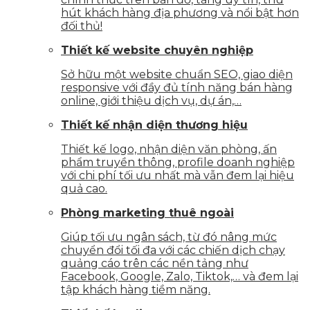
hút khách hàng địa phương và nổi bật hơn
đối thủ!
Thiết kế website chuyên nghiệp
Sở hữu một website chuẩn SEO, giao diện
responsive với đầy đủ tính năng bán hàng
online, giới thiệu dịch vụ, dự án,…
Thiết kế nhận diện thương hiệu
Thiết kế logo, nhận diện văn phòng, ấn
phẩm truyền thông, profile doanh nghiệp
với chi phí tối ưu nhất mà vẫn đem lại hiệu
quả cao.
Phòng marketing thuê ngoài
Giúp tối ưu ngân sách, từ đó nâng mức
chuyển đổi tối đa với các chiến dịch chạy
quảng cáo trên các nền tảng như
Facebook, Google, Zalo, Tiktok,… và đem lại
tập khách hàng tiềm năng.