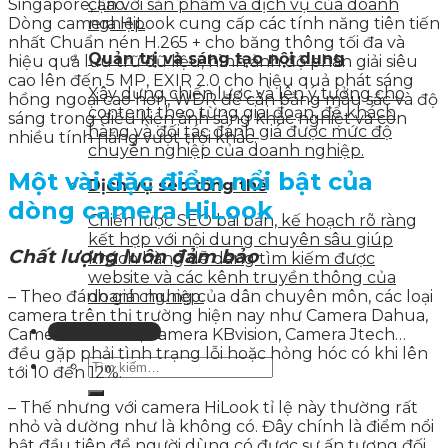
Singapore, Lào.
cận với sản phẩm và dịch vụ của doanh
Dòng camera HiLook cung cấp các tính năng tiên tiến
nghiệp
nhất Chuẩn nén H.265 + cho băng thông tối đa và
Quản trị và sáng tạo nội dung
hiệu quả lưu trữ dữ liệu, hình ảnh độ phân giải siêu
cao lên đến 5 MP, EXIR 2.0 cho hiệu quả phát sáng
Xây dựng chiến lược và lên ý tưởng cho
hồng ngoại cao hơn, WDR để cân bằng màu sắc và độ
content theo từng giai đoạn, để khách
sáng trong điều kiện ánh sáng khắc nghiệt và còn
hàng và đối tác đánh giá được mức độ
nhiều tính năng vượt trội khác.
chuyên nghiệp của doanh nghiệp.
Một vài đặc điểm nổi bật của
Dịch vụ seo tổng thể
dòng camera HiLook
Chiến lược SEO bài bản, kế hoạch rõ ràng
kết hợp với nội dung chuyên sâu giúp
Chất lượng luôn đảm bảo
khách hàng dễ dàng tìm kiếm được
website và các kênh truyền thông của
– Theo đánh giá chung của dân chuyên môn, các loại
doanh nghiệp.
camera trên thị trường hiện nay như Camera Dahua,
Liên hệ tư vấn
Camera Vantech, Camera KBvision, Camera Jtech…
đều gặp phải tình trạng lỗi hoặc hỏng hóc có khi lên
tới 10 đến 12%.
– Thế nhưng với camera HiLook tỉ lệ này thường rất
nhỏ và dường như là không có. Đây chính là điểm nổi
bật đầu tiên để người dùng có được sự ấn tượng đối