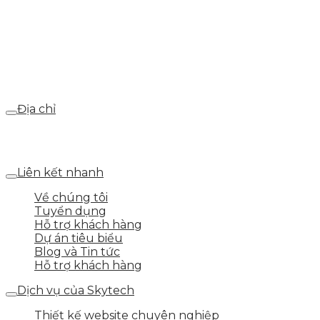
Hotline
0986.413.xxx - 0937.374.844
Email
webdemo@gmail.com
Địa chỉ
Số 25 DV1 – Nguyễn Khắc Hạnh – KĐT Mỗ Lao – Q.Hà
Đông – TP.Hà Nội
Liên kết nhanh
Về chúng tôi
Tuyển dụng
Hỗ trợ khách hàng
Dự án tiêu biểu
Blog và Tin tức
Hỗ trợ khách hàng
Dịch vụ của Skytech
Thiết kế website chuyên nghiệp