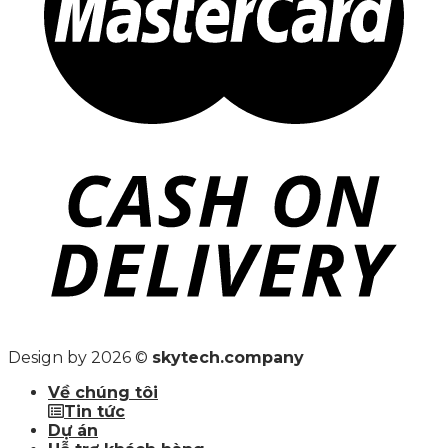
Design by 2026 ©
skytech.company
Về chúng tôi
Tin tức
Dự án