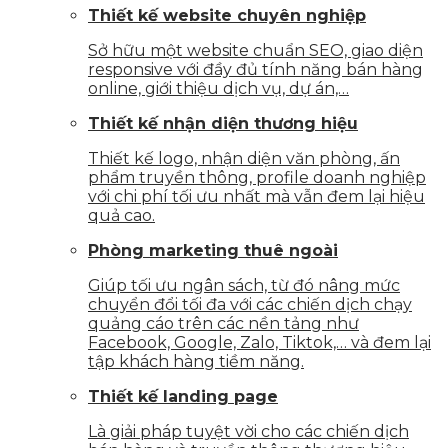
Thiết kế website chuyên nghiệp
Sở hữu một website chuẩn SEO, giao diện
responsive với đầy đủ tính năng bán hàng
online, giới thiệu dịch vụ, dự án,…
Thiết kế nhận diện thương hiệu
Thiết kế logo, nhận diện văn phòng, ấn
phẩm truyền thông, profile doanh nghiệp
với chi phí tối ưu nhất mà vẫn đem lại hiệu
quả cao.
Phòng marketing thuê ngoài
Giúp tối ưu ngân sách, từ đó nâng mức
chuyển đổi tối đa với các chiến dịch chạy
quảng cáo trên các nền tảng như
Facebook, Google, Zalo, Tiktok,… và đem lại
tập khách hàng tiềm năng.
Thiết kế landing page
Là giải pháp tuyệt vời cho các chiến dịch