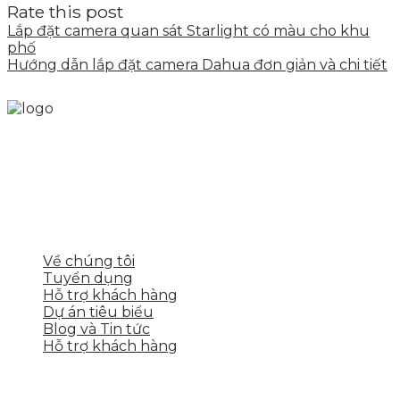
Rate this post
Lắp đặt camera quan sát Starlight có màu cho khu
phố
Hướng dẫn lắp đặt camera Dahua đơn giản và chi tiết
Skytech cung cấp giải pháp Digital Marketing tổng
thể, toàn diện giúp doanh nghiệp xây dựng một
thương hiệu mạnh và bán hàng hiệu quả trên các
nền tảng số cho nhiều lĩnh vực kinh doanh
LIÊN KẾT NHANH
Về chúng tôi
Tuyển dụng
Hỗ trợ khách hàng
Dự án tiêu biểu
Blog và Tin tức
Hỗ trợ khách hàng
DỊCH VỤ CỦA SKYTECH