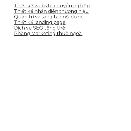
Thiết kế website chuyên nghiệp
Thiết kế nhận diện thương hiệu
Quản trị và sáng tạo nội dung
Thiết kế landing page
Dịch vụ SEO tổng thể
Phòng Marketing thuê ngoài
THÔNG TIN LIÊN HỆ
Tầng 2, 113 Yên Thế, Hoà An, Cẩm Lệ, Đà Nẵng
0937.374.844
info@skytech.company