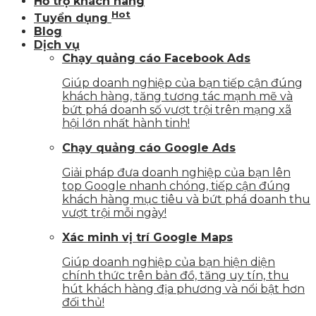
Hỗ trợ khách hàng
Hot
Tuyển dụng
Blog
Dịch vụ
Chạy quảng cáo Facebook Ads
Giúp doanh nghiệp của bạn tiếp cận đúng
khách hàng, tăng tương tác mạnh mẽ và
bứt phá doanh số vượt trội trên mạng xã
hội lớn nhất hành tinh!
Chạy quảng cáo Google Ads
Giải pháp đưa doanh nghiệp của bạn lên
top Google nhanh chóng, tiếp cận đúng
khách hàng mục tiêu và bứt phá doanh thu
vượt trội mỗi ngày!
Xác minh vị trí Google Maps
Giúp doanh nghiệp của bạn hiện diện
chính thức trên bản đồ, tăng uy tín, thu
hút khách hàng địa phương và nổi bật hơn
đối thủ!