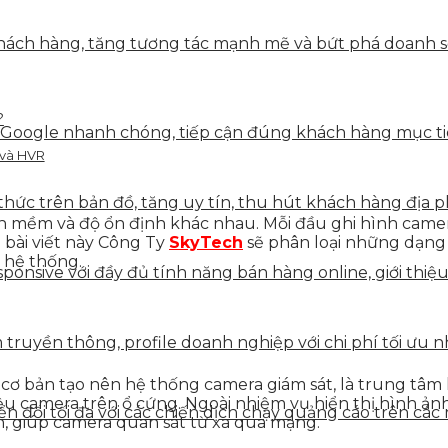
ách hàng, tăng tương tác mạnh mẽ và bứt phá doanh số 
?
 Google nhanh chóng, tiếp cận đúng khách hàng mục tiê
 và HVR
hức trên bản đồ, tăng uy tín, thu hút khách hàng địa p
hần mềm và độ ổn định khác nhau. Mỗi đầu ghi hình cam
g bài viết này Công Ty
SkyTech
sẽ phân loại những dạng 
 hệ thống.
onsive với đầy đủ tính năng bán hàng online, giới thiệu
truyền thông, profile doanh nghiệp với chi phí tối ưu n
ơ bản tạo nên hệ thống camera giám sát, là trung tâm kế
iệu camera trên ổ cứng. Ngoài nhiệm vụ hiển thị hình ản
 đổi tối đa với các chiến dịch chạy quảng cáo trên các 
h, giúp camera quan sát từ xa qua mạng.