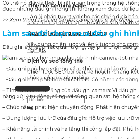
Có thể nói đây là thiết bị rất quan trọng trong hệ th
Thiết kế landing page
được nhưng đầu ghi hỏng thì không xem được dữ liệu 
Là giải pháp tuyệt vời cho các chiến dịch bá
>> Xem thêm:
Dịch vụ lắp đặt camera giá rẻ Đà Nẵng
khách hàng dễ dàng tiếp cận với sản phẩm v
Làm sao để chọn mua đầu ghi hìn
Quản trị và sáng tạo nội dung
Xây dựng chiến lược và lên ý tưởng cho con
Đầu ghi là thiết bị rất quan trọng, vậy phải chọn đầu
nghiệp.
Dịch vụ seo tổng thể
– Đầu ghi phù hợp với nhu cầu: Không gian lắp đặt, số
Chiến lược SEO bài bản, kế hoạch rõ ràng k
thông của doanh nghiệp.
– Đầu ghi hình phù hợp với camera: Có hỗ trợ các dòng 
Liên hệ tư vấn
– Tìm hiểu kĩ tính năng của đầu ghi camera: Vì đầu ghi
năng xử lý tự động, số người cùng quan sát, hệ thống
– Chức năng phát hiện chuyển động: Phát hiện chuy
– Dung lượng lưu trữ của đầu ghi: Hỗ trợ việc lưu trữ v
– Khả năng tài chính và hạ tầng thi công lắp đặt: Phù h