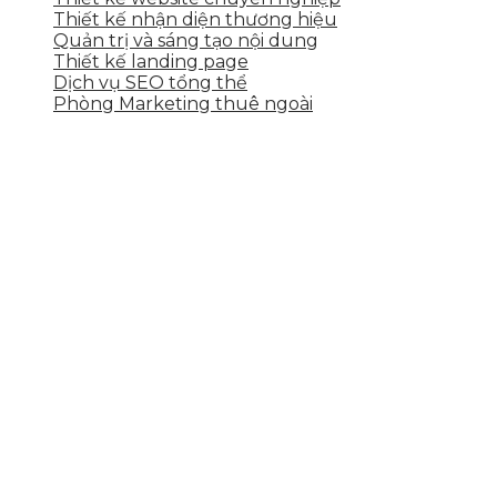
Thiết kế nhận diện thương hiệu
Quản trị và sáng tạo nội dung
Thiết kế landing page
Dịch vụ SEO tổng thể
Phòng Marketing thuê ngoài
THÔNG TIN LIÊN HỆ
Tầng 2, 113 Yên Thế, Hoà An, Cẩm Lệ, Đà Nẵng
0937.374.844
info@skytech.company
Hotline