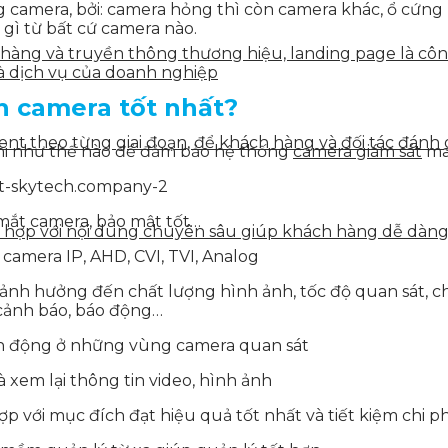
ống camera, bởi: camera hỏng thì còn camera khác, ổ cứn
gì từ bất cứ camera nào.
n hàng và truyền thông thương hiệu, landing page là côn
à dịch vụ của doanh nghiệp
h camera tốt nhất?
tent theo từng giai đoạn, để khách hàng và đối tác đán
 ghi như thế nào để đảm bảo hệ thống
camera giám sát
man
 mắt camera, bảo mật tốt…
ết hợp với nội dung chuyên sâu giúp khách hàng dễ dàn
camera IP, AHD, CVI, TVI, Analog
 ảnh hưởng đến chất lượng hình ảnh, tốc độ quan sát, ch
 cảnh báo, báo động…
ển động ở những vùng camera quan sát
à xem lại thông tin video, hình ảnh
ợp với mục đích đạt hiệu quả tốt nhất và tiết kiệm chi p