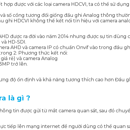
t hợp được với các loại camera HDCVI, ta có thể sử dụng 
và số cổng tương đối giống đầu ghi Analog thông thườ
ầu ghi HDCVI không thể kết nối tín hiệu với camera ana
HD được ra đời vào năm 2014 nhưng được sự tin dùng c
I và HD-SDI.
era AHD và camera IP có chuẩn Onvif vào trong đầu ghi
 trong 2: Phương thức kết nối:
giá rẻ) và camera Analog
3MP trở lên.
ưng độ ổn định và khả năng tương thích cao hơn Đầu g
 là gì ?
thông tin được gửi từ mắt camera quan sát, sau đó chuyể
rực tiếp lên mạng internet để người dùng có thể quan sá