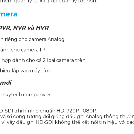
mềm quản lý từ xa giúp quản lý tốt hơn.
amera
 DVR, NVR và HVR
ành riêng cho camera Analog
 dành cho camera IP
n hợp dành cho cả 2 loại camera trên
 hiệu lắp vào máy tính.
 mới
HD-SDI ghi hình ở chuẩn HD: 720P-1080P.
và số cổng tương đối giống đầu ghi Analog thông thườ
vì vậy đầu ghi HD-SDI không thể kết nối tín hiệu với cá