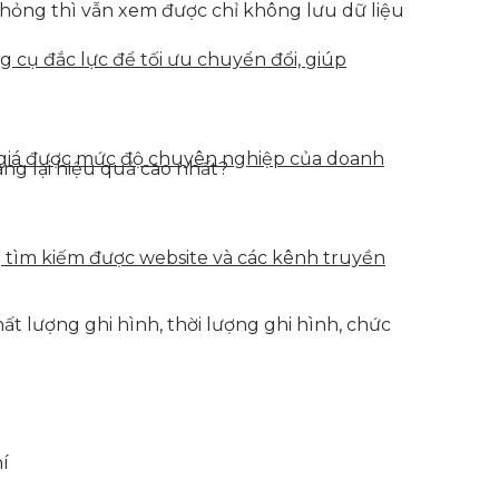
g hỏng thì vẫn xem được chỉ không lưu dữ liệu
g cụ đắc lực để tối ưu chuyển đổi, giúp
h giá được mức độ chuyên nghiệp của doanh
g lại hiệu quả cao nhất?
g tìm kiếm được website và các kênh truyền
ất lượng ghi hình, thời lượng ghi hình, chức
hí