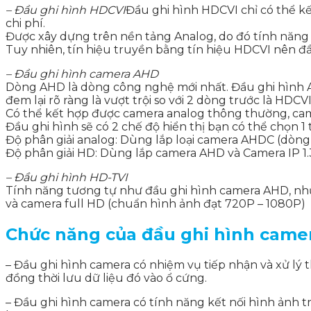
– Đầu ghi hình HDCVI
Đầu ghi hình HDCVI chỉ có thể kế
chi phí.
Được xây dựng trên nền tảng Analog, do đó tính năng 
Tuy nhiên, tín hiệu truyền bằng tín hiệu HDCVI nên đ
– Đầu ghi hình camera AHD
Dòng AHD là dòng công nghệ mới nhất. Đầu ghi hình A
đem lại rõ ràng là vượt trội so với 2 dòng trước là HDCV
Có thể kết hợp được camera analog thông thường, cam
Đầu ghi hình sẽ có 2 chế độ hiển thị bạn có thể chọn 1
Độ phân giải analog: Dùng lắp loại camera AHDC (dòng 
Độ phân giải HD: Dùng lắp camera AHD và Camera IP 1.
– Đầu ghi hình HD-TVI
Tính năng tương tự như đầu ghi hình camera AHD, nh
và camera full HD (chuẩn hình ảnh đạt 720P – 1080P)
Chức năng của đầu ghi hình camera
– Đầu ghi hình camera có nhiệm vụ tiếp nhận và xử lý 
đồng thời lưu dữ liệu đó vào ổ cứng.
– Đầu ghi hình camera có tính năng kết nối hình ảnh t