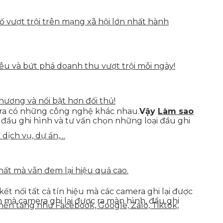
vượt trội trên mạng xã hội lớn nhất hành
u và bứt phá doanh thu vượt trội mỗi ngày!
hương và nổi bật hơn đối thủ!
era có những công nghệ khác nhau.
Vậy
Làm sao
đầu ghi hình và tư vấn chọn những loại đầu ghi
 dịch vụ, dự án,…
hất mà vẫn đem lại hiệu quả cao.
t nối tất cả tín hiệu mà các camera ghi lại được
h mà camera ghi lại được ra màn hình, đầu ghi
nền tảng như Facebook, Google, Zalo, Tiktok,