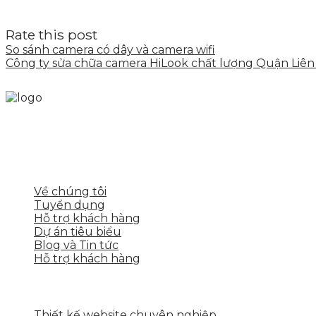
Rate this post
So sánh camera có dây và camera wifi
Công ty sửa chữa camera HiLook chất lượng Quận Liên
Skytech cung cấp giải pháp Digital Marketing tổng t
tảng số cho nhiều lĩnh vực kinh doanh
LIÊN KẾT NHANH
Về chúng tôi
Tuyển dụng
Hỗ trợ khách hàng
Dự án tiêu biểu
Blog và Tin tức
Hỗ trợ khách hàng
DỊCH VỤ CỦA SKYTECH
Thiết kế website chuyên nghiệp