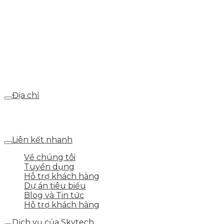
Hotline
0986.413.xxx - 0937.374.844
Email
webdemo@gmail.com
Địa chỉ
Số 25 DV1 – Nguyễn Khắc Hạnh – KĐT Mỗ Lao – Q.Hà
Đông – TP.Hà Nội
Liên kết nhanh
Về chúng tôi
Tuyển dụng
Hỗ trợ khách hàng
Dự án tiêu biểu
Blog và Tin tức
Hỗ trợ khách hàng
Dịch vụ của Skytech