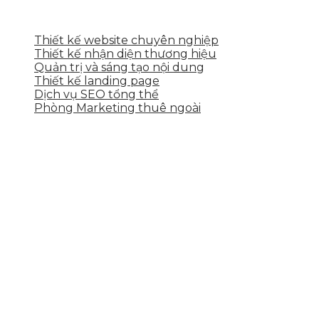
DỊCH VỤ CỦA SKYTECH
Thiết kế website chuyên nghiệp
Thiết kế nhận diện thương hiệu
Quản trị và sáng tạo nội dung
Thiết kế landing page
Dịch vụ SEO tổng thể
Phòng Marketing thuê ngoài
THÔNG TIN LIÊN HỆ
Tầng 2, 113 Yên Thế, Hoà An, Cẩm Lệ, Đà Nẵng
0937.374.844
info@skytech.company