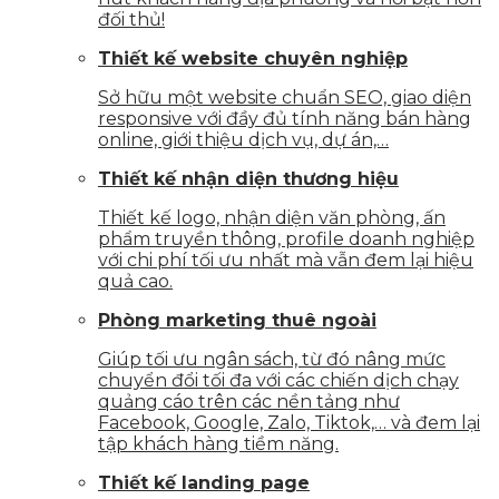
đối thủ!
Thiết kế website chuyên nghiệp
Sở hữu một website chuẩn SEO, giao diện
responsive với đầy đủ tính năng bán hàng
online, giới thiệu dịch vụ, dự án,…
Thiết kế nhận diện thương hiệu
Thiết kế logo, nhận diện văn phòng, ấn
phẩm truyền thông, profile doanh nghiệp
với chi phí tối ưu nhất mà vẫn đem lại hiệu
quả cao.
Phòng marketing thuê ngoài
Giúp tối ưu ngân sách, từ đó nâng mức
chuyển đổi tối đa với các chiến dịch chạy
quảng cáo trên các nền tảng như
Facebook, Google, Zalo, Tiktok,… và đem lại
tập khách hàng tiềm năng.
Thiết kế landing page