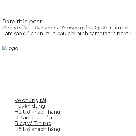
Rate this post
Đơn vị sửa chữa camera YooSee giá rẻ Quận Cẩm Lệ
Làm sao để chọn mua đầu ghi hình camera tốt nhất?
Skytech cung cấp giải pháp Digital Marketing tổng
thể, toàn diện giúp doanh nghiệp xây dựng một
thương hiệu mạnh và bán hàng hiệu quả trên các
nền tảng số cho nhiều lĩnh vực kinh doanh
LIÊN KẾT NHANH
Về chúng tôi
Tuyển dụng
Hỗ trợ khách hàng
Dự án tiêu biểu
Blog và Tin tức
Hỗ trợ khách hàng