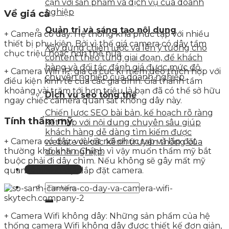
cận với sản phẩm và dịch vụ của doanh
nghiệp
Về giá cả
Quản trị và sáng tạo nội dung
+ Camera có dây: Hệ thống khá phức tạp với nhiều
thiết bị phụ kiện. Bởi vì thế giá camera có dây tầm
Xây dựng chiến lược và lên ý tưởng cho
chục triệu hoặc hơn thế nữa.
content theo từng giai đoạn, để khách
hàng và đối tác đánh giá được mức độ
+ Camera Wifi IP: giá cả cực kì mềm dẻo thích hợp với
chuyên nghiệp của doanh nghiệp.
điều kiện kinh tế của các gia đình. Giá thành tầm
khoảng vài trăm tới hơn triệu là bạn đã có thể sở hữu
Dịch vụ seo tổng thể
ngay chiếc camera quan sát không dây này.
Chiến lược SEO bài bản, kế hoạch rõ ràng
Tính thẩm mỹ
kết hợp với nội dung chuyên sâu giúp
khách hàng dễ dàng tìm kiếm được
+ Camera có dây: với kết nối phức tạp và lắp đặt
website và các kênh truyền thông của
thường khó khăn. Chính vì vậy muốn thẩm mỹ bắt
doanh nghiệp.
buộc phải đi dây chìm. Nếu không sẽ gây mất mỹ
Liên hệ tư vấn
quan cho khu vực lắp đặt camera.
+ Camera Wifi không dây: Những sản phẩm của hệ
thống camera Wifi không dây được thiết kế đơn giản,