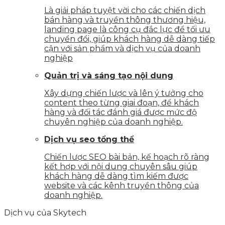
Là giải pháp tuyệt vời cho các chiến dịch
bán hàng và truyền thông thương hiệu,
landing page là công cụ đắc lực để tối ưu
chuyển đổi, giúp khách hàng dễ dàng tiếp
cận với sản phẩm và dịch vụ của doanh
nghiệp
Quản trị và sáng tạo nội dung
Xây dựng chiến lược và lên ý tưởng cho
content theo từng giai đoạn, để khách
hàng và đối tác đánh giá được mức độ
chuyên nghiệp của doanh nghiệp.
Dịch vụ seo tổng thể
Chiến lược SEO bài bản, kế hoạch rõ ràng
kết hợp với nội dung chuyên sâu giúp
khách hàng dễ dàng tìm kiếm được
website và các kênh truyền thông của
doanh nghiệp.
Dịch vụ của Skytech