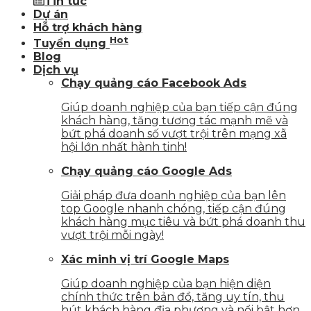
Tin tức
Dự án
Hỗ trợ khách hàng
Hot
Tuyển dụng
Blog
Dịch vụ
Chạy quảng cáo Facebook Ads
Giúp doanh nghiệp của bạn tiếp cận đúng
khách hàng, tăng tương tác mạnh mẽ và
bứt phá doanh số vượt trội trên mạng xã
hội lớn nhất hành tinh!
Chạy quảng cáo Google Ads
Giải pháp đưa doanh nghiệp của bạn lên
top Google nhanh chóng, tiếp cận đúng
khách hàng mục tiêu và bứt phá doanh thu
vượt trội mỗi ngày!
Xác minh vị trí Google Maps
Giúp doanh nghiệp của bạn hiện diện
chính thức trên bản đồ, tăng uy tín, thu
hút khách hàng địa phương và nổi bật hơn