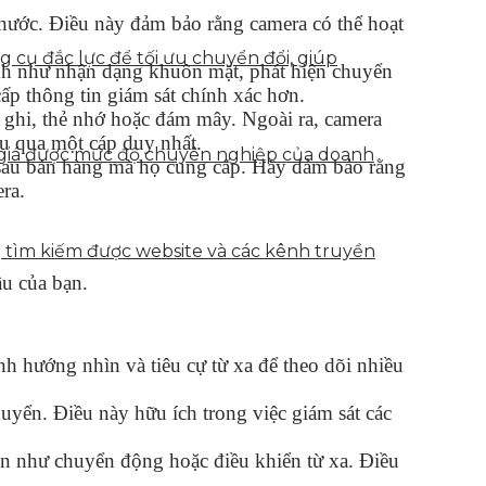
 nước. Điều này đảm bảo rằng camera có thể hoạt
g cụ đắc lực để tối ưu chuyển đổi, giúp
nh như nhận dạng khuôn mặt, phát hiện chuyển
cấp thông tin giám sát chính xác hơn.
ầu ghi, thẻ nhớ hoặc đám mây. Ngoài ra, camera
ệu qua một cáp duy nhất.
h giá được mức độ chuyên nghiệp của doanh
ụ sau bán hàng mà họ cung cấp. Hãy đảm bảo rằng
ra.
g tìm kiếm được website và các kênh truyền
ầu của bạn.
h hướng nhìn và tiêu cự từ xa để theo dõi nhiều
yển. Điều này hữu ích trong việc giám sát các
in như chuyển động hoặc điều khiển từ xa. Điều