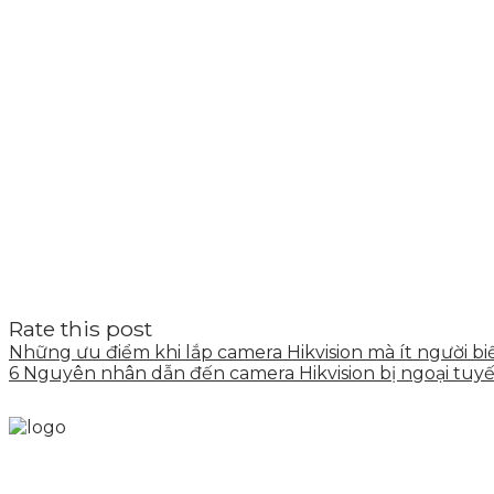
Rate this post
Những ưu điểm khi lắp camera Hikvision mà ít người bi
6 Nguyên nhân dẫn đến camera Hikvision bị ngoại tuy
Skytech cung cấp giải pháp Digital Marketing tổng t
tảng số cho nhiều lĩnh vực kinh doanh