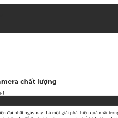
hè
amera chất lượng
ện đại nhất ngày nay. Là một giải phát hiệu quả nhất tron