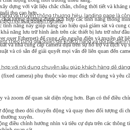
ây dựng với vật liệu chắc chắn, chống thời tiết và kháng
tuổi thọ cao hơn.
n hàng và truyền thông thương hiệu, landing page là côn
 chất lượng thường được tích hợp các tính năng thông mi
à dịch vụ của doanh nghiệp
ác tính năng này giúp nâng cao hiệu quả giám sát và cung 
 khả năng lưu trữ hình ảnh trên các thiết bị lưu trữ như đ
er over Ethernet) để cung cấp nguồn điện và truyền dữ li
tent theo từng giai đoạn, để khách hàng và đối tác đán
xuất và nhà cung cấp camera dựa trên sự hỗ trợ và dịch v
huật và có sẵn để giải quyết mọi vấn đề liên quan đến came
ết hợp với nội dung chuyên sâu giúp khách hàng dễ dàn
 (fixed camera) phụ thuộc vào mục đích sử dụng và yêu c
và zoom để quan sát diện rộng hơn. Bạn có thể điều chỉn
động theo dõi chuyển động và quay theo đối tượng di chu
g thường xuyên.
ng điều chỉnh hướng nhìn và tiêu cự dựa trên các thông t
 chỉnh quan sát.