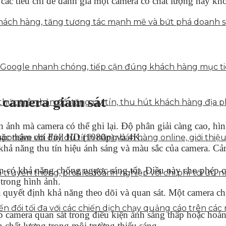
 các tiêu chí để đánh giá một camera có chất lượng hay kh
ách hàng, tăng tương tác mạnh mẽ và bứt phá doanh số 
 Google nhanh chóng, tiếp cận đúng khách hàng mục tiê
g camera giám sát
hức trên bản đồ, tăng uy tín, thu hút khách hàng địa p
 ảnh mà camera có thể ghi lại. Độ phân giải càng cao, hình
oặc thậm chí Full HD (1080p) và 4K.
onsive với đầy đủ tính năng bán hàng online, giới thiệu
hả năng thu tín hiệu ánh sáng và màu sắc của camera. Cảm
có khả năng chống ngược sáng tốt. Điều này cho phép ca
truyền thông, profile doanh nghiệp với chi phí tối ưu n
 trong hình ảnh.
a quyết định khả năng theo dõi và quan sát. Một camera c
 đổi tối đa với các chiến dịch chạy quảng cáo trên các 
camera quan sát trong điều kiện ánh sáng thấp hoặc hoàn
h chất lượng trong môi trường thiếu sáng.