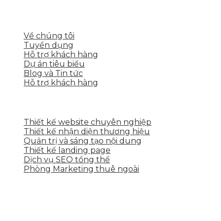
LIÊN KẾT NHANH
Về chúng tôi
Tuyển dụng
Hỗ trợ khách hàng
Dự án tiêu biểu
Blog và Tin tức
Hỗ trợ khách hàng
DỊCH VỤ CỦA SKYTECH
Thiết kế website chuyên nghiệp
Thiết kế nhận diện thương hiệu
Quản trị và sáng tạo nội dung
Thiết kế landing page
Dịch vụ SEO tổng thể
Phòng Marketing thuê ngoài
THÔNG TIN LIÊN HỆ