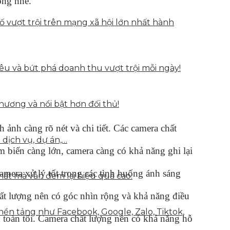
ông nhé.
vượt trội trên mạng xã hội lớn nhất hành
u và bứt phá doanh thu vượt trội mỗi ngày!
hương và nổi bật hơn đối thủ!
 ảnh càng rõ nét và chi tiết. Các camera chất
 dịch vụ, dự án,…
 biến càng lớn, camera càng có khả năng ghi lại
mera xử lý tốt trong các tình huống ánh sáng
hất mà vẫn đem lại hiệu quả cao.
hất lượng nên có góc nhìn rộng và khả năng điều
nền tảng như Facebook, Google, Zalo, Tiktok,
 toàn tối. Camera chất lượng nên có khả năng hỗ