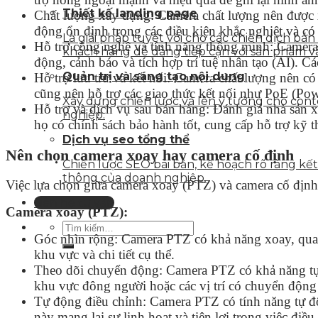
Thiết kế landing page
Chất lượng xây dựng: Camera chất lượng nên được x
động ổn định trong các điều kiện khắc nghiệt và có 
Là giải pháp tuyệt vời cho các chiến dịch bá
Hỗ trợ công nghệ và tính năng thông minh: Camera
khách hàng dễ dàng tiếp cận với sản phẩm v
động, cảnh báo và tích hợp trí tuệ nhân tạo (AI). C
Quản trị và sáng tạo nội dung
Hỗ trợ lưu trữ và kết nối: Camera chất lượng nên có
cũng nên hỗ trợ các giao thức kết nối như PoE (Pow
Xây dựng chiến lược và lên ý tưởng cho con
Hỗ trợ và dịch vụ sau bán hàng: Đánh giá nhà sản 
nghiệp.
họ có chính sách bảo hành tốt, cung cấp hỗ trợ kỹ t
Dịch vụ seo tổng thể
Nên chọn camera xoay hay camera cố định
Chiến lược SEO bài bản, kế hoạch rõ ràng k
thông của doanh nghiệp.
Việc lựa chọn giữa camera xoay (PTZ) và camera cố định
Liên hệ tư vấn
Camera xoay (PTZ):
Góc nhìn rộng: Camera PTZ có khả năng xoay, quay 
khu vực và chi tiết cụ thể.
Theo dõi chuyển động: Camera PTZ có khả năng tự 
khu vực đông người hoặc các vị trí có chuyển độn
Tự động điều chỉnh: Camera PTZ có tính năng tự độ
này mang lại sự linh hoạt và tiện lợi trong việc điều