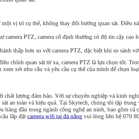
một vị trí cụ thể, không thay đổi hướng quan sát. Điều n
ư camera PTZ, camera cố định thường có độ tin cậy cao hơ
hành thấp hơn so với camera PTZ, đặc biệt khi so sánh vớ
iều chỉnh quan sát từ xa, camera PTZ là lựa chọn tốt. Tro
n xem xét nhu cầu và yêu cầu cụ thể của mình để chọn loạ
 với chất lượng đảm bảo. Với sự chuyên nghiệp và kinh ng
t an toàn và hiệu quả. Tại Skytech, chúng tôi tập trung 
hiệu hàng đầu trong ngành công nghệ an ninh, bao gồm cả 
cầu lắp đặt
camera wifi tại đà nẵng
vui lòng liên hệ 070 8